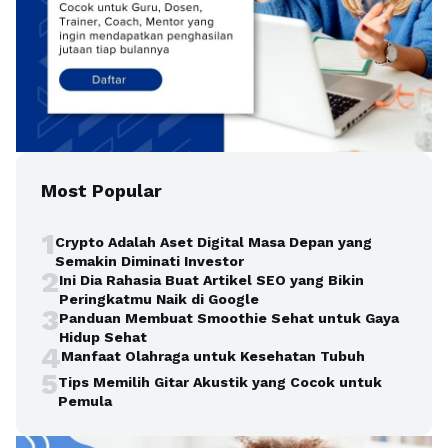
Most Popular
1
Crypto Adalah Aset Digital Masa Depan yang
Semakin Diminati Investor
2
Ini Dia Rahasia Buat Artikel SEO yang Bikin
Peringkatmu Naik di Google
3
Panduan Membuat Smoothie Sehat untuk Gaya
Hidup Sehat
4
Manfaat Olahraga untuk Kesehatan Tubuh
5
Tips Memilih Gitar Akustik yang Cocok untuk
Pemula