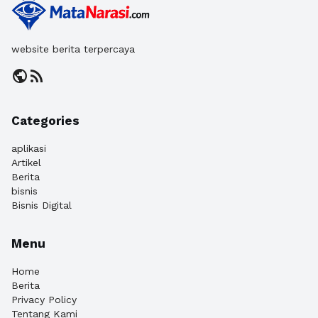
website berita terpercaya
public
rss_feed
Categories
aplikasi
Artikel
Berita
bisnis
Bisnis Digital
Menu
Home
Berita
Privacy Policy
Tentang Kami