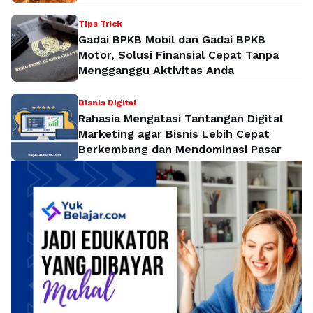
Tips Trick
Gadai BPKB Mobil dan Gadai BPKB
Motor, Solusi Finansial Cepat Tanpa
Mengganggu Aktivitas Anda
Bisnis Digital
Rahasia Mengatasi Tantangan Digital
Marketing agar Bisnis Lebih Cepat
Berkembang dan Mendominasi Pasar