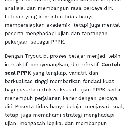
analisis, dan membangun rasa percaya diri.
Latihan yang konsisten tidak hanya
mempersiapkan akademik, tetapi juga mental
peserta menghadapi ujian dan tantangan
pekerjaan sebagai PPPK.
Dengan Tryout.id, proses belajar menjadi lebih
interaktif, menyenangkan, dan efektif.
Contoh
soal PPPK
yang lengkap, variatif, dan
berkualitas tinggi memberikan fondasi kuat
bagi peserta untuk sukses di ujian PPPK serta
menempuh perjalanan karier dengan percaya
diri. Peserta tidak hanya belajar menjawab soal,
tetapi juga memahami strategi menghadapi
ujian, mengasah logika, dan membangun