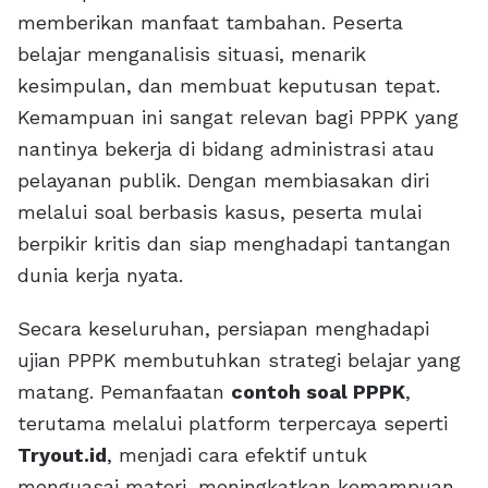
memberikan manfaat tambahan. Peserta
belajar menganalisis situasi, menarik
kesimpulan, dan membuat keputusan tepat.
Kemampuan ini sangat relevan bagi PPPK yang
nantinya bekerja di bidang administrasi atau
pelayanan publik. Dengan membiasakan diri
melalui soal berbasis kasus, peserta mulai
berpikir kritis dan siap menghadapi tantangan
dunia kerja nyata.
Secara keseluruhan, persiapan menghadapi
ujian PPPK membutuhkan strategi belajar yang
matang. Pemanfaatan
contoh soal PPPK
,
terutama melalui platform terpercaya seperti
Tryout.id
, menjadi cara efektif untuk
menguasai materi, meningkatkan kemampuan