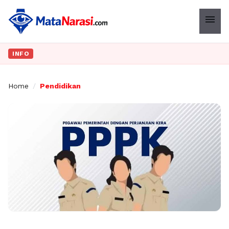
menu
INFO
Home
/
Pendidikan