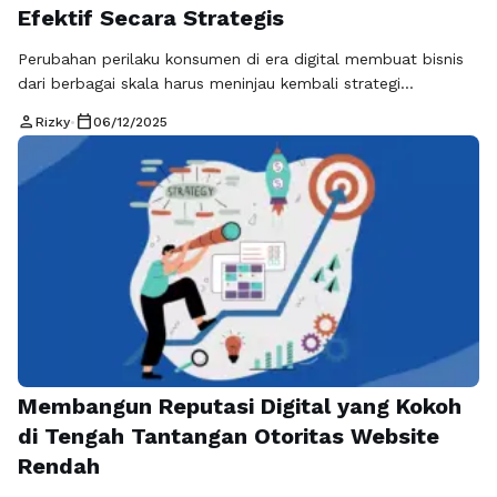
Efektif Secara Strategis
Perubahan perilaku konsumen di era digital membuat bisnis
dari berbagai skala harus meninjau kembali strategi
pemasaran mereka. Menjelang tahun 2026, persaingan
person
calendar_today
Rizky
•
06/12/2025
semakin ketat dan ruang digital menjadi tempat utama bagi
brand untuk membangun citra, meningkatkan visibilitas, dan
memperluas jangkauan. Dalam kondisi ini, kemampuan
memilih dan memaksimalkan platform digital efektif menjadi
faktor yang menentukan arah pertumbuhan …
Baca
Selengkapnya
Membangun Reputasi Digital yang Kokoh
di Tengah Tantangan Otoritas Website
Rendah