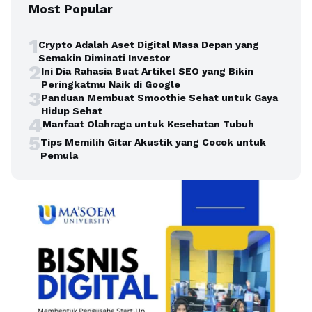
Most Popular
1
Crypto Adalah Aset Digital Masa Depan yang
Semakin Diminati Investor
2
Ini Dia Rahasia Buat Artikel SEO yang Bikin
Peringkatmu Naik di Google
3
Panduan Membuat Smoothie Sehat untuk Gaya
Hidup Sehat
4
Manfaat Olahraga untuk Kesehatan Tubuh
5
Tips Memilih Gitar Akustik yang Cocok untuk
Pemula