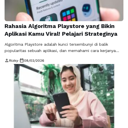
Rahasia Algoritma Playstore yang Bikin
Aplikasi Kamu Viral! Pelajari Strateginya
Algoritma Playstore adalah kunci tersembunyi di balik
popularitas sebuah aplikasi, dan memahami cara kerjanya
bisa menjadi pembeda antara aplikasi yang tenggelam di
person
calendar_today
Rizky
•
08/02/2026
lautan unduhan atau yang meledak popularitasnya dalam
semalam. Dunia aplikasi mobile kini semakin kompetitif, dan
pengembang yang hanya mengandalkan konten atau fitur
tanpa memahami bagaimana Playstore memprioritaskan
aplikasi di hasil pencarian dan rekomendasi, …
Baca
Selengkapnya