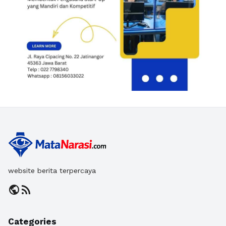
website berita terpercaya
public
rss_feed
Categories