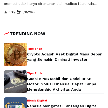
promosi tidak hanya ditentukan oleh kualitas iklan. Ada
faktor lain yang memiliki dampak besar terhadap keputusan
person
calendar_today
Rizky
•
16/11/2025
pengguna, yaitu rating review Playstore. Penilaian dan ulasan
pengguna ini berperan penting dalam membantu calon
pengguna menilai kualitas aplikasi secara cepat. Mengapa
Rating dan Review Menjadi Pertimbangan Utama? Ketika
trending_up
TRENDING NOW
calon pengguna membuka …
Baca Selengkapnya
Tips Trick
Crypto Adalah Aset Digital Masa Depan
yang Semakin Diminati Investor
Tips Trick
Gadai BPKB Mobil dan Gadai BPKB
Motor, Solusi Finansial Cepat Tanpa
Mengganggu Aktivitas Anda
Bisnis Digital
Rahasia Mengatasi Tantangan Digital