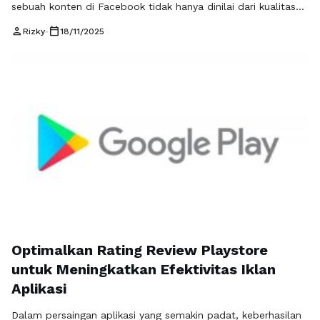
sebuah konten di Facebook tidak hanya dinilai dari kualitas
visual atau informasi yang disampaikan, tetapi juga dari
person
calendar_today
Rizky
•
18/11/2025
tingkat interaksi yang mampu dihasilkannya. Komentar
menjadi elemen penting yang menentukan apakah sebuah
unggahan akan mendapatkan perhatian lebih dari pengguna
lain maupun algoritma Facebook. Namun, memperoleh
komentar dalam jumlah memadai tidaklah …
Baca
Selengkapnya
Optimalkan Rating Review Playstore
untuk Meningkatkan Efektivitas Iklan
Aplikasi
Dalam persaingan aplikasi yang semakin padat, keberhasilan