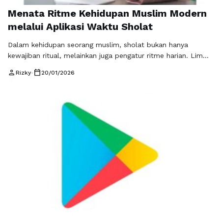
Menata Ritme Kehidupan Muslim Modern
melalui Aplikasi Waktu Sholat
Dalam kehidupan seorang muslim, sholat bukan hanya
kewajiban ritual, melainkan juga pengatur ritme harian. Lima
waktu sholat yang tersebar dari fajar hingga malam hari
person
calendar_today
Rizky
•
20/01/2026
membentuk pola hidup yang disiplin dan terarah. Ketepatan
waktu dalam menunaikan sholat memiliki nilai penting karena
mencerminkan ketaatan dan kesungguhan dalam beribadah.
Namun, perubahan gaya hidup masyarakat modern yang
serba cepat …
Baca Selengkapnya