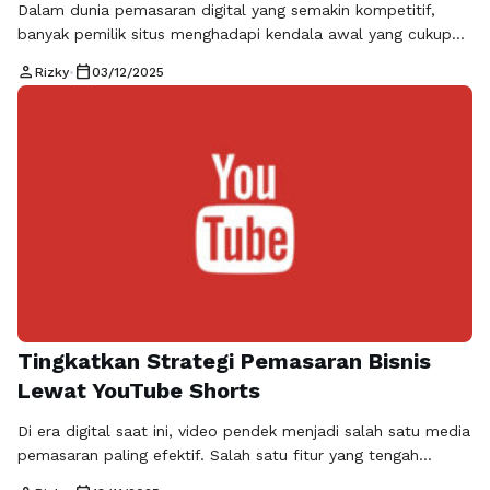
Dalam dunia pemasaran digital yang semakin kompetitif,
banyak pemilik situs menghadapi kendala awal yang cukup
serius: otoritas website rendah. Kondisi ini kerap membuat
person
calendar_today
Rizky
•
03/12/2025
situs sulit bersaing di halaman pencarian, meskipun konten
yang dipublikasikan sudah relevan dan berkualitas. Tantangan
tersebut bukan hanya dialami oleh website baru, tetapi juga
situs yang sudah lama hadir namun tidak memiliki …
Baca
Selengkapnya
Tingkatkan Strategi Pemasaran Bisnis
Lewat YouTube Shorts
Di era digital saat ini, video pendek menjadi salah satu media
pemasaran paling efektif. Salah satu fitur yang tengah
populer adalah YouTube Shorts, yang memungkinkan