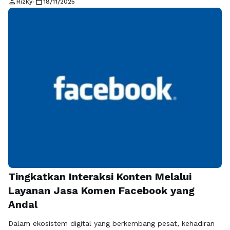
person
calendar_today
Rizky
•
18/11/2025
pembuatan video singkat berdurasi kurang dari 60 detik.
Dengan jangkauan luas dan peluang viral tinggi, strategi
YouTube Shorts pemasaran menjadi solusi cerdas bagi bisnis
untuk meningkatkan visibilitas brand sekaligus membangun …
Baca Selengkapnya
Tingkatkan Interaksi Konten Melalui
Layanan Jasa Komen Facebook yang
Andal
Dalam ekosistem digital yang berkembang pesat, kehadiran