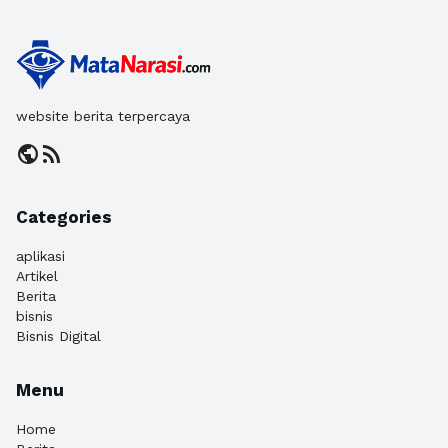
website berita terpercaya
public
rss_feed
Categories
aplikasi
Artikel
Berita
bisnis
Bisnis Digital
Menu
Home