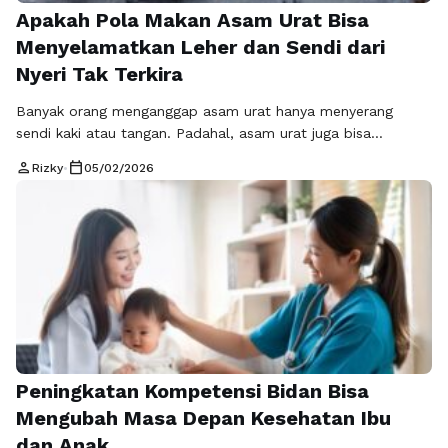
Apakah Pola Makan Asam Urat Bisa
Menyelamatkan Leher dan Sendi dari
Nyeri Tak Terkira
Banyak orang menganggap asam urat hanya menyerang
sendi kaki atau tangan. Padahal, asam urat juga bisa
menimbulkan masalah di leher, bahu, bahkan kepala. Salah
person
calendar_today
Rizky
•
05/02/2026
satu kunci untuk mencegah serangan nyeri yang tiba-tiba
adalah memahami pola makan asam urat yang benar.
Dengan pengaturan makanan yang tepat, gejala asam urat
bisa dikontrol lebih baik dan risiko komplikasi …
Baca
Selengkapnya
Peningkatan Kompetensi Bidan Bisa
Mengubah Masa Depan Kesehatan Ibu
dan Anak