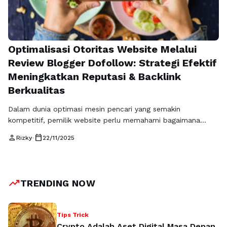
Optimalisasi Otoritas Website Melalui
Review Blogger Dofollow: Strategi Efektif
Meningkatkan Reputasi & Backlink
Berkualitas
Dalam dunia optimasi mesin pencari yang semakin
kompetitif, pemilik website perlu memahami bagaimana
membangun otoritas secara efektif. Salah satu cara yang
person
calendar_today
Rizky
•
22/11/2025
paling konsisten memberikan dampak positif adalah melalui
review blogger dofollow. Teknik ini tidak hanya memberikan
backlink berkualitas, tetapi juga meningkatkan kredibilitas
brand melalui ulasan yang dipublikasikan pada blog dengan
trending_up
TRENDING NOW
reputasi baik. Artikel ini akan …
Baca Selengkapnya
Tips Trick
Crypto Adalah Aset Digital Masa Depan