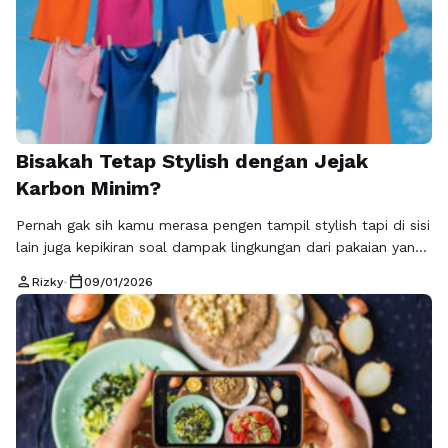
Banyak orang mengira keduanya sama atau bahkan saling
bersaing, padahal …
Baca Selengkapnya
Bisakah Tetap Stylish dengan Jejak
Karbon Minim?
Pernah gak sih kamu merasa pengen tampil stylish tapi di sisi
lain juga kepikiran soal dampak lingkungan dari pakaian yang
dipakai? Di era sekarang, pertanyaan itu makin sering muncul
person
calendar_today
Rizky
•
09/01/2026
karena kesadaran konsumen terhadap isu lingkungan juga
makin tinggi. Fashion bukan lagi cuma soal penampilan, tapi
juga soal pilihan hidup. Konsep gaya stylish dengan jejak
karbon …
Baca Selengkapnya