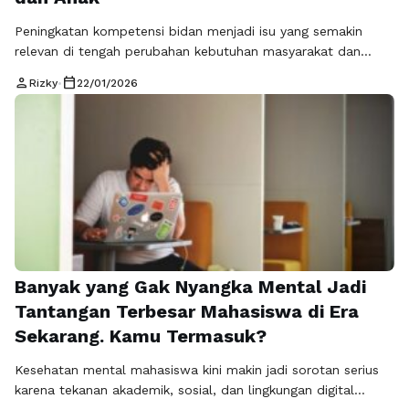
Peningkatan kompetensi bidan menjadi isu yang semakin
relevan di tengah perubahan kebutuhan masyarakat dan
perkembangan dunia kesehatan yang bergerak cepat. Bidan
person
calendar_today
Rizky
•
22/01/2026
tidak lagi hanya dipandang sebagai tenaga pendamping
persalinan, tetapi juga sebagai garda terdepan dalam edukasi
kesehatan, pencegahan risiko kehamilan, serta pendampingan
ibu dan anak secara berkelanjutan. Dalam konteks ini,
kompetensi bidan tidak bersifat statis, …
Baca Selengkapnya
Banyak yang Gak Nyangka Mental Jadi
Tantangan Terbesar Mahasiswa di Era
Sekarang. Kamu Termasuk?
Kesehatan mental mahasiswa kini makin jadi sorotan serius
karena tekanan akademik, sosial, dan lingkungan digital