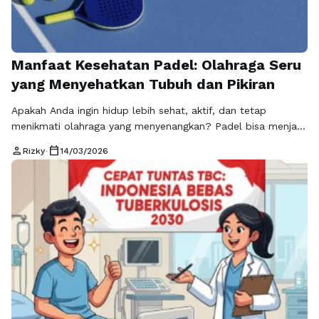
Manfaat Kesehatan Padel: Olahraga Seru
yang Menyehatkan Tubuh dan Pikiran
Apakah Anda ingin hidup lebih sehat, aktif, dan tetap
menikmati olahraga yang menyenangkan? Padel bisa menjadi
jawabannya. Olahraga raket yang kini sedang populer ini tidak
person
calendar_today
Rizky
•
14/03/2026
hanya seru dimainkan, tetapi juga memiliki manfaat
kesehatan padel yang luar biasa. Dari meningkatkan
kebugaran jantung, membakar kalori, memperkuat otot,
hingga menjaga kesehatan mental, padel menghadirkan
kombinasi sempurna antara kesenangan …
Baca
Selengkapnya