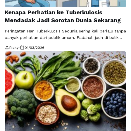
Kenapa Perhatian ke Tuberkulosis
Mendadak Jadi Sorotan Dunia Sekarang
Peringatan Hari Tuberkulosis Sedunia sering kali berlalu tanpa
banyak perhatian dari publik umum. Padahal, jauh di balik
kesunyian itu, TBC masih menjadi salah satu ancaman
person
calendar_today
Rizky
•
01/03/2026
kesehatan global yang mematikan. Setiap tahunnya,
organisasi kesehatan di seluruh dunia mengingatkan bahwa
tuberkulosis adalah penyakit yang bisa dicegah dan
disembuhkan tetapi jika tidak ditangani secara serius,
dampaknya sangat besar …
Baca Selengkapnya