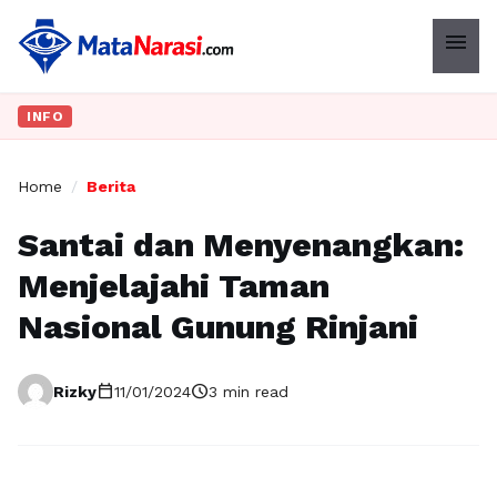
menu
INFO
Home
/
Berita
Santai dan Menyenangkan:
Menjelajahi Taman
Nasional Gunung Rinjani
calendar_today
schedule
Rizky
11/01/2024
3 min read