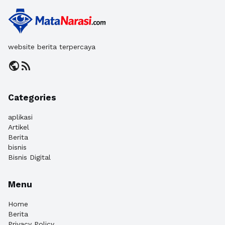
website berita terpercaya
public
rss_feed
Categories
aplikasi
Artikel
Berita
bisnis
Bisnis Digital
Menu
Home
Berita
Privacy Policy