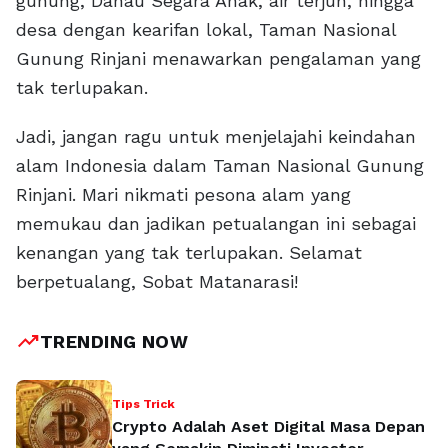
gunung, Danau Segara Anak, air terjun, hingga
desa dengan kearifan lokal, Taman Nasional
Gunung Rinjani menawarkan pengalaman yang
tak terlupakan.
Jadi, jangan ragu untuk menjelajahi keindahan
alam Indonesia dalam Taman Nasional Gunung
Rinjani. Mari nikmati pesona alam yang
memukau dan jadikan petualangan ini sebagai
kenangan yang tak terlupakan. Selamat
berpetualang, Sobat Matanarasi!
trending_up
TRENDING NOW
Tips Trick
Crypto Adalah Aset Digital Masa Depan