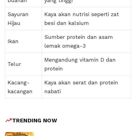
buahan
yang tinggi
Sayuran
Kaya akan nutrisi seperti zat
Hijau
besi dan kalsium
Sumber protein dan asam
Ikan
lemak omega-3
Mengandung vitamin D dan
Telur
protein
Kacang-
Kaya akan serat dan protein
kacangan
nabati
trending_up
TRENDING NOW