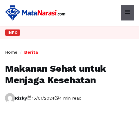
menu
INFO
Home
/
Berita
Makanan Sehat untuk
Menjaga Kesehatan
calendar_today
schedule
Rizky
15/01/2024
4 min read