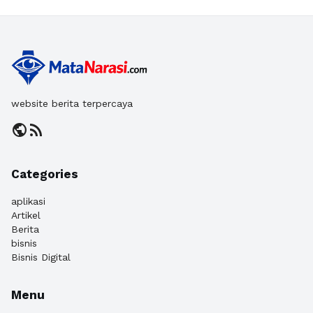
website berita terpercaya
public
rss_feed
Categories
aplikasi
Artikel
Berita
bisnis
Bisnis Digital
Menu