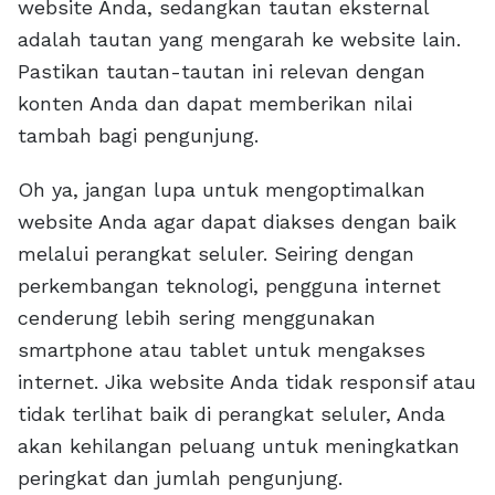
website Anda, sedangkan tautan eksternal
adalah tautan yang mengarah ke website lain.
Pastikan tautan-tautan ini relevan dengan
konten Anda dan dapat memberikan nilai
tambah bagi pengunjung.
Oh ya, jangan lupa untuk mengoptimalkan
website Anda agar dapat diakses dengan baik
melalui perangkat seluler. Seiring dengan
perkembangan teknologi, pengguna internet
cenderung lebih sering menggunakan
smartphone atau tablet untuk mengakses
internet. Jika website Anda tidak responsif atau
tidak terlihat baik di perangkat seluler, Anda
akan kehilangan peluang untuk meningkatkan
peringkat dan jumlah pengunjung.