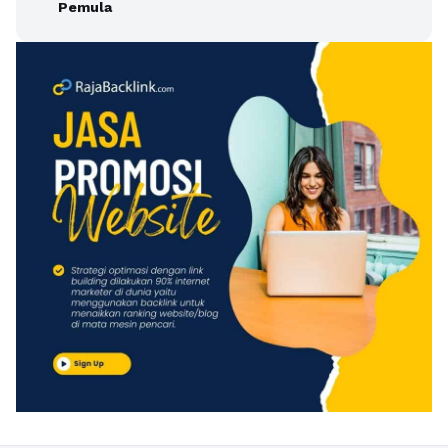
Pemula