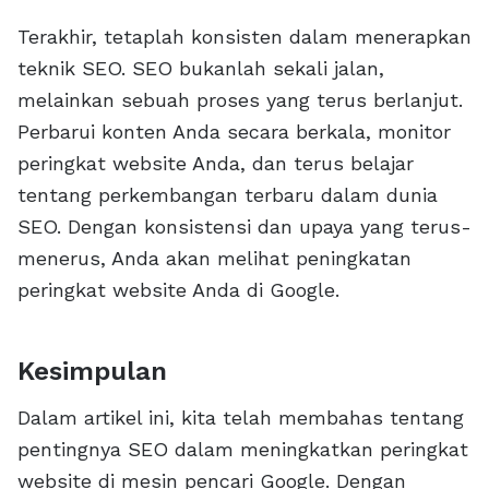
Terakhir, tetaplah konsisten dalam menerapkan
teknik SEO. SEO bukanlah sekali jalan,
melainkan sebuah proses yang terus berlanjut.
Perbarui konten Anda secara berkala, monitor
peringkat website Anda, dan terus belajar
tentang perkembangan terbaru dalam dunia
SEO. Dengan konsistensi dan upaya yang terus-
menerus, Anda akan melihat peningkatan
peringkat website Anda di Google.
Kesimpulan
Dalam artikel ini, kita telah membahas tentang
pentingnya SEO dalam meningkatkan peringkat
website di mesin pencari Google. Dengan