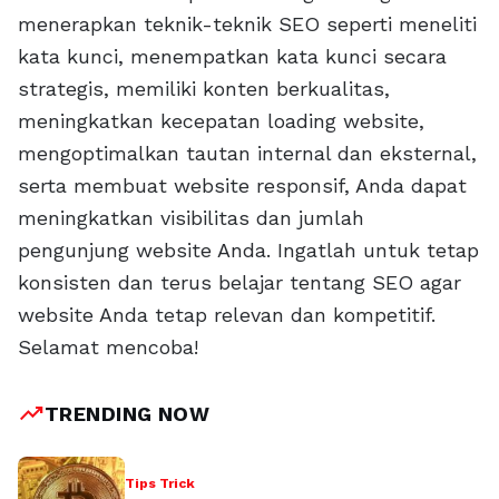
menerapkan teknik-teknik SEO seperti meneliti
kata kunci, menempatkan kata kunci secara
strategis, memiliki konten berkualitas,
meningkatkan kecepatan loading website,
mengoptimalkan tautan internal dan eksternal,
serta membuat website responsif, Anda dapat
meningkatkan visibilitas dan jumlah
pengunjung website Anda. Ingatlah untuk tetap
konsisten dan terus belajar tentang SEO agar
website Anda tetap relevan dan kompetitif.
Selamat mencoba!
trending_up
TRENDING NOW
Tips Trick