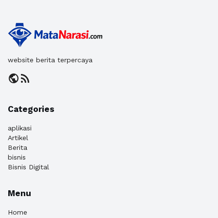
website berita terpercaya
public
rss_feed
Categories
aplikasi
Artikel
Berita
bisnis
Bisnis Digital
Menu
Home