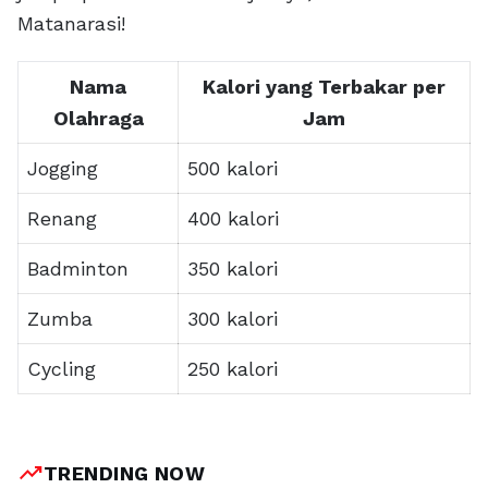
Matanarasi!
Nama
Kalori yang Terbakar per
Olahraga
Jam
Jogging
500 kalori
Renang
400 kalori
Badminton
350 kalori
Zumba
300 kalori
Cycling
250 kalori
trending_up
TRENDING NOW