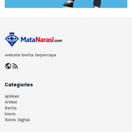
website berita terpercaya
public
rss_feed
Categories
aplikasi
Artikel
Berita
bisnis
Bisnis Digital