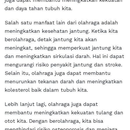
dan daya tahan tubuh kita.
Salah satu manfaat lain dari olahraga adalah
meningkatkan kesehatan jantung. Ketika kita
berolahraga, detak jantung kita akan
meningkat, sehingga memperkuat jantung kita
dan meningkatkan sirkulasi darah. Hal ini dapat
mengurangi risiko penyakit jantung dan stroke.
Selain itu, olahraga juga dapat membantu
menurunkan tekanan darah dan meningkatkan
kolesterol baik dalam tubuh kita.
Lebih lanjut lagi, olahraga juga dapat
membantu meningkatkan kekuatan tulang dan
otot kita. Dengan berolahraga, kita bisa
menghindari risiko osteoporosis dan menjaga