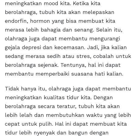
meningkatkan mood kita. Ketika kita
berolahraga, tubuh kita akan melepaskan
endorfin, hormon yang bisa membuat kita
merasa lebih bahagia dan senang. Selain itu,
olahraga juga dapat membantu mengurangi
gejala depresi dan kecemasan. Jadi, jika kalian
sedang merasa sedih atau stres, cobalah untuk
berolahraga sejenak. Tentunya, hal ini dapat
membantu memperbaiki suasana hati kalian.
Tidak hanya itu, olahraga juga dapat membantu
meningkatkan kualitas tidur kita. Dengan
berolahraga secara teratur, tubuh kita akan
lebih lelah dan membutuhkan waktu yang lebih
cepat untuk pulih. Hal ini dapat membuat kita
tidur lebih nyenyak dan bangun dengan