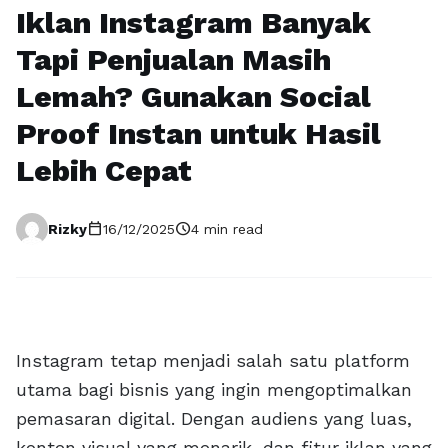
Iklan Instagram Banyak
Tapi Penjualan Masih
Lemah? Gunakan Social
Proof Instan untuk Hasil
Lebih Cepat
calendar_today
schedule
Rizky
16/12/2025
4 min read
Instagram tetap menjadi salah satu platform
utama bagi bisnis yang ingin mengoptimalkan
pemasaran digital. Dengan audiens yang luas,
konten visual yang menarik, dan fitur iklan yang