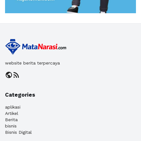
website berita terpercaya
public
rss_feed
Categories
aplikasi
Artikel
Berita
bisnis
Bisnis Digital