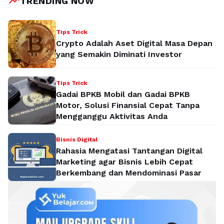
trending_up
TRENDING NOW
Tips Trick
Crypto Adalah Aset Digital Masa Depan
yang Semakin Diminati Investor
Tips Trick
Gadai BPKB Mobil dan Gadai BPKB
Motor, Solusi Finansial Cepat Tanpa
Mengganggu Aktivitas Anda
Bisnis Digital
Rahasia Mengatasi Tantangan Digital
Marketing agar Bisnis Lebih Cepat
Berkembang dan Mendominasi Pasar