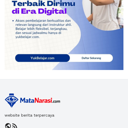
website berita terpercaya
public
rss_feed