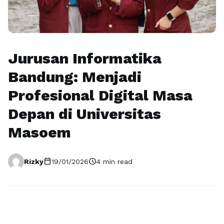
Jurusan Informatika
Bandung: Menjadi
Profesional Digital Masa
Depan di Universitas
Masoem
calendar_today
schedule
Rizky
19/01/2026
4 min read