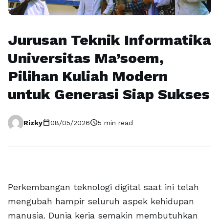
Jurusan Teknik Informatika
Universitas Ma’soem,
Pilihan Kuliah Modern
untuk Generasi Siap Sukses
calendar_today
schedule
Rizky
08/05/2026
5 min read
Perkembangan teknologi digital saat ini telah
mengubah hampir seluruh aspek kehidupan
manusia. Dunia kerja semakin membutuhkan