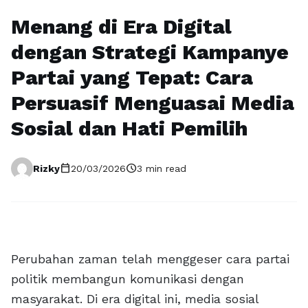
Menang di Era Digital
dengan Strategi Kampanye
Partai yang Tepat: Cara
Persuasif Menguasai Media
Sosial dan Hati Pemilih
calendar_today
schedule
Rizky
20/03/2026
3 min read
Perubahan zaman telah menggeser cara partai
politik membangun komunikasi dengan
masyarakat. Di era digital ini, media sosial