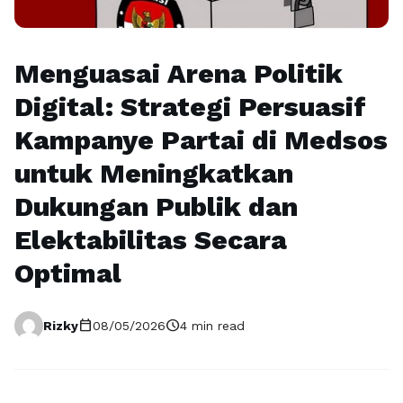
Menguasai Arena Politik
Digital: Strategi Persuasif
Kampanye Partai di Medsos
untuk Meningkatkan
Dukungan Publik dan
Elektabilitas Secara
Optimal
calendar_today
schedule
Rizky
08/05/2026
4 min read