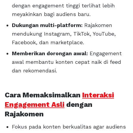
dengan engagement tinggi terlihat lebih
meyakinkan bagi audiens baru.
Dukungan multi-platform:
Rajakomen
mendukung Instagram, TikTok, YouTube,
Facebook, dan marketplace.
Memberikan dorongan awal:
Engagement
awal membantu konten cepat naik di feed
dan rekomendasi.
Cara Memaksimalkan
Interaksi
Engagement Asli
dengan
Rajakomen
Fokus pada konten berkualitas agar audiens