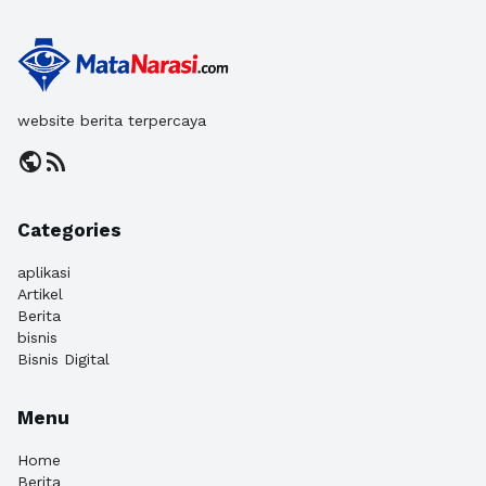
website berita terpercaya
public
rss_feed
Categories
aplikasi
Artikel
Berita
bisnis
Bisnis Digital
Menu
Home
Berita