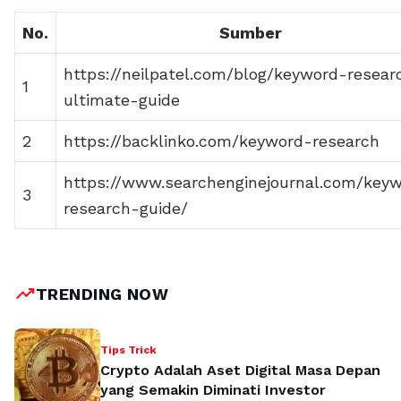
No.
Sumber
https://neilpatel.com/blog/keyword-resear
1
ultimate-guide
2
https://backlinko.com/keyword-research
https://www.searchenginejournal.com/key
3
research-guide/
trending_up
TRENDING NOW
Tips Trick
Crypto Adalah Aset Digital Masa Depan
yang Semakin Diminati Investor