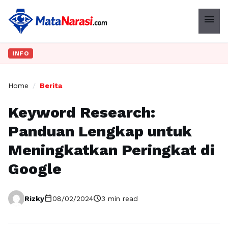
menu
INFO
Home
/
Berita
Keyword Research:
Panduan Lengkap untuk
Meningkatkan Peringkat di
Google
calendar_today
schedule
Rizky
08/02/2024
3 min read