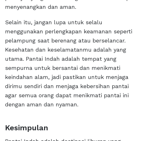
menyenangkan dan aman.
Selain itu, jangan lupa untuk selalu
menggunakan perlengkapan keamanan seperti
pelampung saat berenang atau berselancar.
Kesehatan dan keselamatanmu adalah yang
utama. Pantai Indah adalah tempat yang
sempurna untuk bersantai dan menikmati
keindahan alam, jadi pastikan untuk menjaga
dirimu sendiri dan menjaga kebersihan pantai
agar semua orang dapat menikmati pantai ini
dengan aman dan nyaman.
Kesimpulan