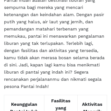
Pantai Indah adalah destinasi liburan yang
sempurna bagi mereka yang mencari
ketenangan dan keindahan alam. Dengan pasir
putih yang halus, air laut yang jernih, dan
pemandangan matahari terbenam yang
memukau, pantai ini menawarkan pengalaman
liburan yang tak terlupakan. Terlebih lagi,
dengan fasilitas dan aktivitas yang tersedia,
kamu tidak akan merasa bosan selama berada
di sini. Jadi, kapan lagi kamu bisa menikmati
liburan di pantai yang indah ini? Segera
rencanakan perjalananmu dan nikmati segala
pesona Pantai Indah!
Fasilitas
Keunggulan
Aktivitas
yang