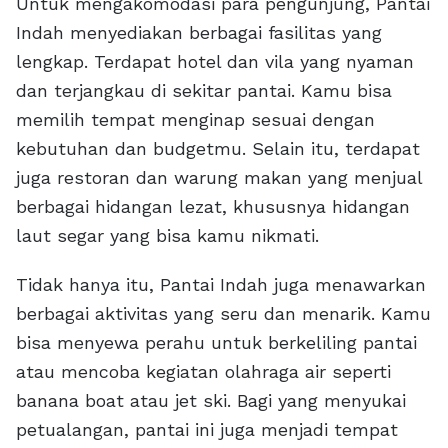
Untuk mengakomodasi para pengunjung, Pantai
Indah menyediakan berbagai fasilitas yang
lengkap. Terdapat hotel dan vila yang nyaman
dan terjangkau di sekitar pantai. Kamu bisa
memilih tempat menginap sesuai dengan
kebutuhan dan budgetmu. Selain itu, terdapat
juga restoran dan warung makan yang menjual
berbagai hidangan lezat, khususnya hidangan
laut segar yang bisa kamu nikmati.
Tidak hanya itu, Pantai Indah juga menawarkan
berbagai aktivitas yang seru dan menarik. Kamu
bisa menyewa perahu untuk berkeliling pantai
atau mencoba kegiatan olahraga air seperti
banana boat atau jet ski. Bagi yang menyukai
petualangan, pantai ini juga menjadi tempat