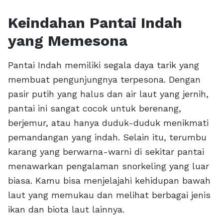
Keindahan Pantai Indah
yang Memesona
Pantai Indah memiliki segala daya tarik yang
membuat pengunjungnya terpesona. Dengan
pasir putih yang halus dan air laut yang jernih,
pantai ini sangat cocok untuk berenang,
berjemur, atau hanya duduk-duduk menikmati
pemandangan yang indah. Selain itu, terumbu
karang yang berwarna-warni di sekitar pantai
menawarkan pengalaman snorkeling yang luar
biasa. Kamu bisa menjelajahi kehidupan bawah
laut yang memukau dan melihat berbagai jenis
ikan dan biota laut lainnya.