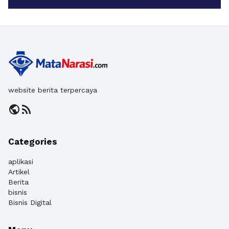
website berita terpercaya
public
rss_feed
Categories
aplikasi
Artikel
Berita
bisnis
Bisnis Digital