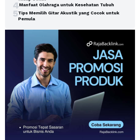
4
Manfaat Olahraga untuk Kesehatan Tubuh
5
Tips Memilih Gitar Akustik yang Cocok untuk
Pemula