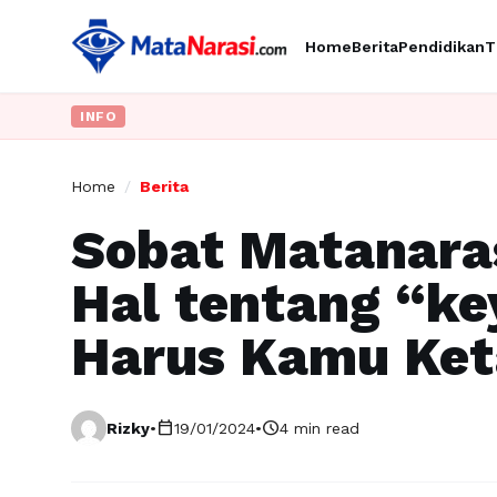
Home
Berita
Pendidikan
T
INFO
Home
/
Berita
Sobat Matanaras
Hal tentang “k
Harus Kamu Ket
calendar_today
schedule
Rizky
•
19/01/2024
•
4 min read