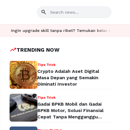
search
in upgrade skill tanpa ribet? Temukan kelas seru dan materi leng
trending_up
TRENDING NOW
Tips Trick
Crypto Adalah Aset Digital
Masa Depan yang Semakin
Diminati Investor
Tips Trick
Gadai BPKB Mobil dan Gadai
BPKB Motor, Solusi Finansial
Cepat Tanpa Mengganggu
Aktivitas Anda