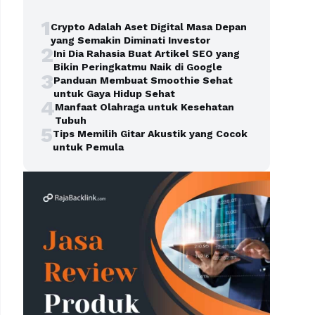
1
Crypto Adalah Aset Digital Masa Depan
yang Semakin Diminati Investor
2
Ini Dia Rahasia Buat Artikel SEO yang
Bikin Peringkatmu Naik di Google
3
Panduan Membuat Smoothie Sehat
untuk Gaya Hidup Sehat
4
Manfaat Olahraga untuk Kesehatan
Tubuh
5
Tips Memilih Gitar Akustik yang Cocok
untuk Pemula