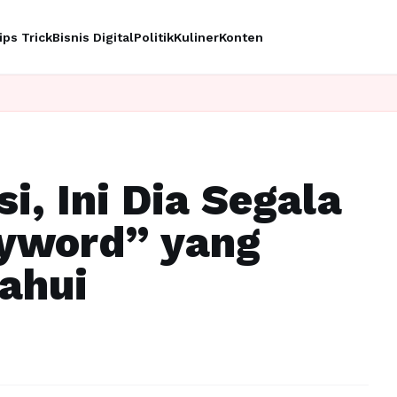
ips Trick
Bisnis Digital
Politik
Kuliner
Konten
Ing
i, Ini Dia Segala
eyword” yang
ahui