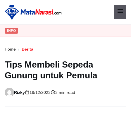
menu
INFO
Home
/
Berita
Tips Membeli Sepeda
Gunung untuk Pemula
calendar_today
schedule
Rizky
19/12/2023
3 min read