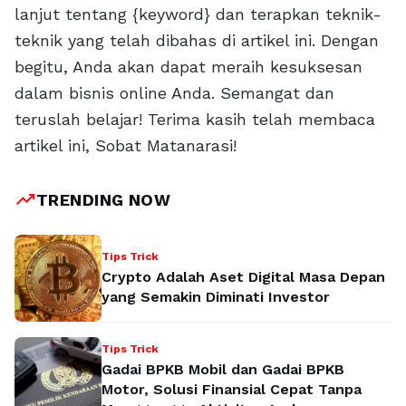
lanjut tentang {keyword} dan terapkan teknik-
teknik yang telah dibahas di artikel ini. Dengan
begitu, Anda akan dapat meraih kesuksesan
dalam bisnis online Anda. Semangat dan
teruslah belajar! Terima kasih telah membaca
artikel ini, Sobat Matanarasi!
trending_up
TRENDING NOW
Tips Trick
Crypto Adalah Aset Digital Masa Depan
yang Semakin Diminati Investor
Tips Trick
Gadai BPKB Mobil dan Gadai BPKB
Motor, Solusi Finansial Cepat Tanpa