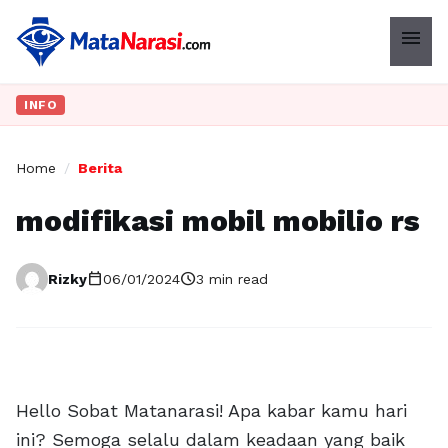
menu
INFO
Home
/
Berita
modifikasi mobil mobilio rs
calendar_today
schedule
Rizky
06/01/2024
3 min read
Hello Sobat Matanarasi! Apa kabar kamu hari
ini? Semoga selalu dalam keadaan yang baik