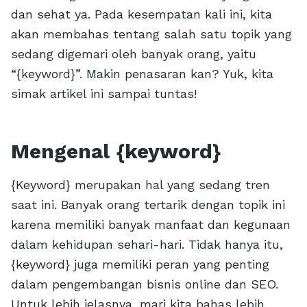
dan sehat ya. Pada kesempatan kali ini, kita
akan membahas tentang salah satu topik yang
sedang digemari oleh banyak orang, yaitu
“{keyword}”. Makin penasaran kan? Yuk, kita
simak artikel ini sampai tuntas!
Mengenal {keyword}
{Keyword} merupakan hal yang sedang tren
saat ini. Banyak orang tertarik dengan topik ini
karena memiliki banyak manfaat dan kegunaan
dalam kehidupan sehari-hari. Tidak hanya itu,
{keyword} juga memiliki peran yang penting
dalam pengembangan bisnis online dan SEO.
Untuk lebih jelasnya, mari kita bahas lebih