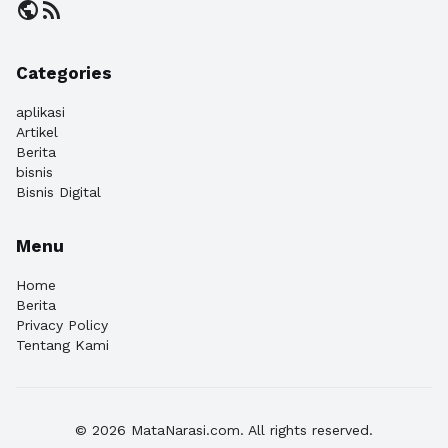
public
rss_feed
Categories
aplikasi
Artikel
Berita
bisnis
Bisnis Digital
Menu
Home
Berita
Privacy Policy
Tentang Kami
© 2026 MataNarasi.com. All rights reserved.