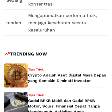
Sedang
konsentrasi
Mengoptimalkan performa fisik,
rendah
menjaga kesehatan secara
keseluruhan
trending_up
TRENDING NOW
Tips Trick
Crypto Adalah Aset Digital Masa Depan
yang Semakin Diminati Investor
Tips Trick
Gadai BPKB Mobil dan Gadai BPKB
Motor, Solusi Finansial Cepat Tanpa
Mengganggu Aktivitas Anda