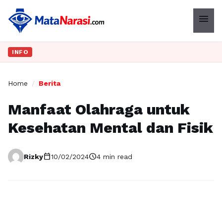
menu
INFO
Home
/
Berita
Manfaat Olahraga untuk
Kesehatan Mental dan Fisik
calendar_today
schedule
Rizky
10/02/2024
4 min read