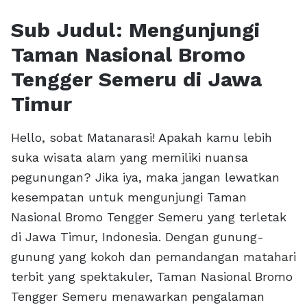
Sub Judul: Mengunjungi
Taman Nasional Bromo
Tengger Semeru di Jawa
Timur
Hello, sobat Matanarasi! Apakah kamu lebih
suka wisata alam yang memiliki nuansa
pegunungan? Jika iya, maka jangan lewatkan
kesempatan untuk mengunjungi Taman
Nasional Bromo Tengger Semeru yang terletak
di Jawa Timur, Indonesia. Dengan gunung-
gunung yang kokoh dan pemandangan matahari
terbit yang spektakuler, Taman Nasional Bromo
Tengger Semeru menawarkan pengalaman