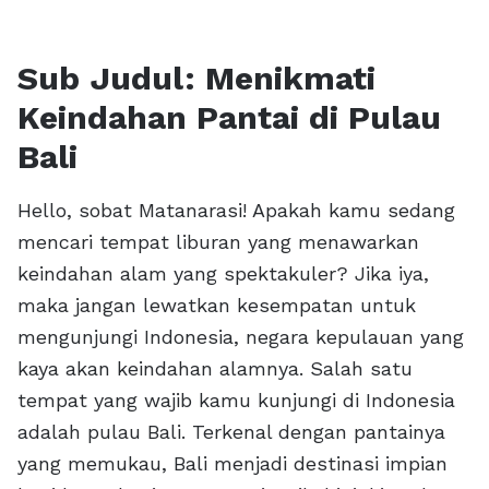
Sub Judul: Menikmati
Keindahan Pantai di Pulau
Bali
Hello, sobat Matanarasi! Apakah kamu sedang
mencari tempat liburan yang menawarkan
keindahan alam yang spektakuler? Jika iya,
maka jangan lewatkan kesempatan untuk
mengunjungi Indonesia, negara kepulauan yang
kaya akan keindahan alamnya. Salah satu
tempat yang wajib kamu kunjungi di Indonesia
adalah pulau Bali. Terkenal dengan pantainya
yang memukau, Bali menjadi destinasi impian