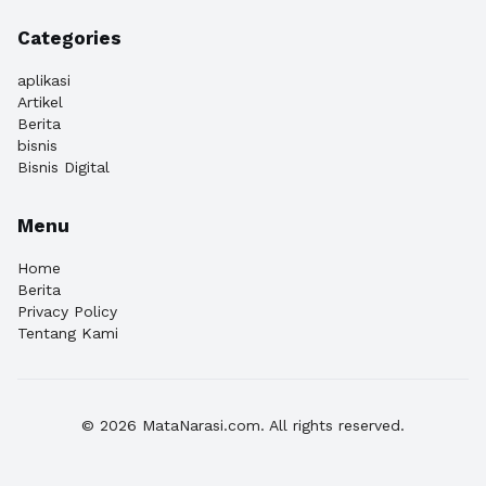
Categories
aplikasi
Artikel
Berita
bisnis
Bisnis Digital
Menu
Home
Berita
Privacy Policy
Tentang Kami
© 2026 MataNarasi.com. All rights reserved.