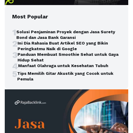
Most Popular
1
Solusi Penjaminan Proyek dengan Jasa Surety
Bond dan Jasa Bank Garansi
2
Ini Dia Rahasia Buat Artikel SEO yang Bikin
Peringkatmu Naik di Google
3
Panduan Membuat Smoothie Sehat untuk Gaya
Hidup Sehat
4
Manfaat Olahraga untuk Kesehatan Tubuh
5
Tips Memilih Gitar Akustik yang Cocok untuk
Pemula