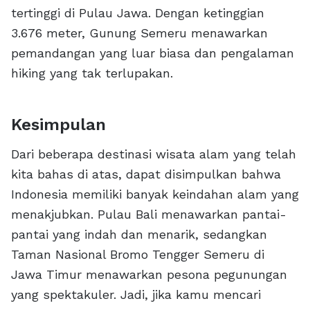
tertinggi di Pulau Jawa. Dengan ketinggian
3.676 meter, Gunung Semeru menawarkan
pemandangan yang luar biasa dan pengalaman
hiking yang tak terlupakan.
Kesimpulan
Dari beberapa destinasi wisata alam yang telah
kita bahas di atas, dapat disimpulkan bahwa
Indonesia memiliki banyak keindahan alam yang
menakjubkan. Pulau Bali menawarkan pantai-
pantai yang indah dan menarik, sedangkan
Taman Nasional Bromo Tengger Semeru di
Jawa Timur menawarkan pesona pegunungan
yang spektakuler. Jadi, jika kamu mencari