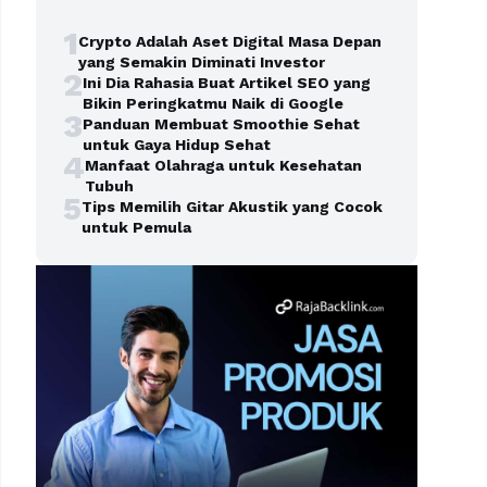
1
Crypto Adalah Aset Digital Masa Depan
yang Semakin Diminati Investor
2
Ini Dia Rahasia Buat Artikel SEO yang
Bikin Peringkatmu Naik di Google
3
Panduan Membuat Smoothie Sehat
untuk Gaya Hidup Sehat
4
Manfaat Olahraga untuk Kesehatan
Tubuh
5
Tips Memilih Gitar Akustik yang Cocok
untuk Pemula