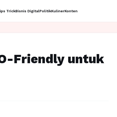
ips Trick
Bisnis Digital
Politik
Kuliner
Konten
Ingi
O-Friendly untuk