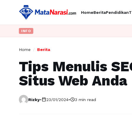
Home
Berita
Pendidikan
T
INFO
Home
/
Berita
Tips Menulis SE
Situs Web Anda
calendar_today
schedule
Rizky
•
23/01/2024
•
3 min read