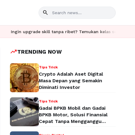
search
n upgrade skill tanpa ribet? Temukan kelas seru dan materi lengk
trending_up
TRENDING NOW
Tips Trick
Crypto Adalah Aset Digital
Masa Depan yang Semakin
Diminati Investor
Tips Trick
Gadai BPKB Mobil dan Gadai
BPKB Motor, Solusi Finansial
Cepat Tanpa Mengganggu
Aktivitas Anda