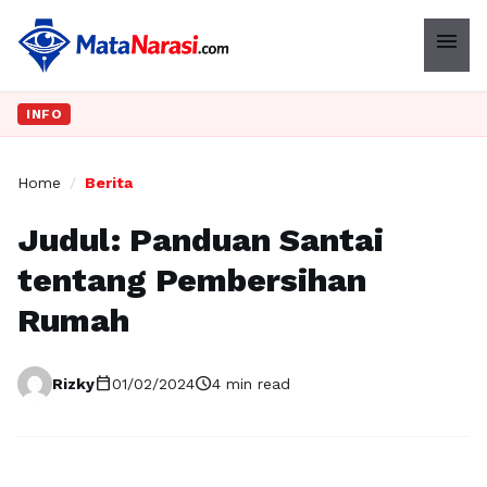
menu
INFO
Home
/
Berita
Judul: Panduan Santai
tentang Pembersihan
Rumah
calendar_today
schedule
Rizky
01/02/2024
4 min read