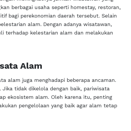
an berbagai usaha seperti homestay, restoran,
itif bagi perekonomian daerah tersebut. Selain
pelestarian alam. Dengan adanya wisatawan,
li terhadap kelestarian alam dan melakukan
sata Alam
sata alam juga menghadapi beberapa ancaman.
Jika tidak dikelola dengan baik, pariwisata
 ekosistem alam. Oleh karena itu, penting
kukan pengelolaan yang baik agar alam tetap