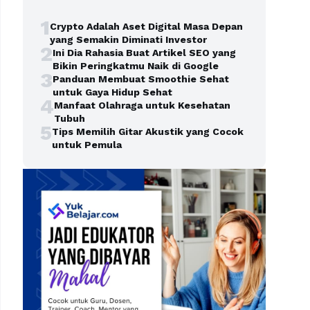
1
Crypto Adalah Aset Digital Masa Depan
yang Semakin Diminati Investor
2
Ini Dia Rahasia Buat Artikel SEO yang
Bikin Peringkatmu Naik di Google
3
Panduan Membuat Smoothie Sehat
untuk Gaya Hidup Sehat
4
Manfaat Olahraga untuk Kesehatan
Tubuh
5
Tips Memilih Gitar Akustik yang Cocok
untuk Pemula