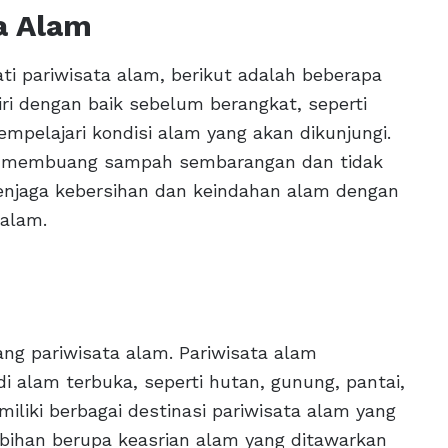
a Alam
i pariwisata alam, berikut adalah beberapa
diri dengan baik sebelum berangkat, seperti
elajari kondisi alam yang akan dikunjungi.
gan membuang sampah sembarangan dan tidak
enjaga kebersihan dan keindahan alam dengan
 alam.
ang pariwisata alam. Pariwisata alam
i alam terbuka, seperti hutan, gunung, pantai,
iliki berbagai destinasi pariwisata alam yang
ebihan berupa keasrian alam yang ditawarkan