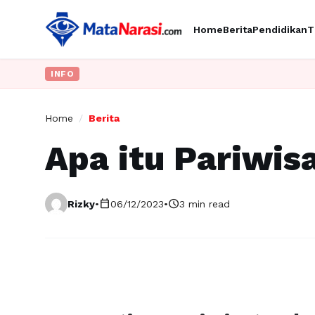
Home
Berita
Pendidikan
T
INFO
Home
/
Berita
Apa itu Pariwis
calendar_today
schedule
Rizky
•
06/12/2023
•
3 min read