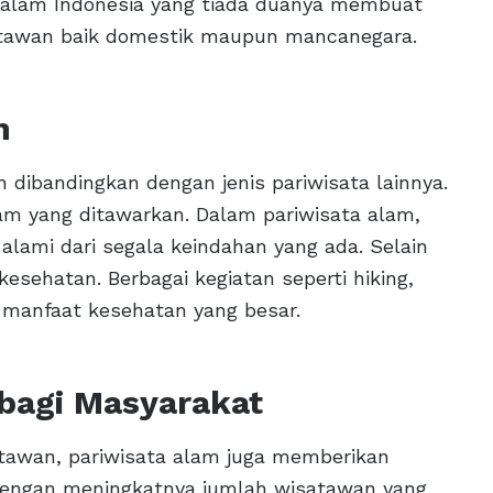
an alam Indonesia yang tiada duanya membuat
satawan baik domestik maupun mancanegara.
m
 dibandingkan dengan jenis pariwisata lainnya.
am yang ditawarkan. Dalam pariwisata alam,
lami dari segala keindahan yang ada. Selain
kesehatan. Berbagai kegiatan seperti hiking,
 manfaat kesehatan yang besar.
bagi Masyarakat
tawan, pariwisata alam juga memberikan
 Dengan meningkatnya jumlah wisatawan yang