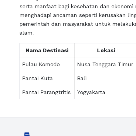
serta manfaat bagi kesehatan dan ekonomi 
menghadapi ancaman seperti kerusakan lingk
pemerintah dan masyarakat untuk melakuka
alam.
Nama Destinasi
Lokasi
Pulau Komodo
Nusa Tenggara Timur
Pantai Kuta
Bali
Pantai Parangtritis
Yogyakarta