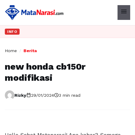
menu
INFO
Home
/
Berita
new honda cb150r
modifikasi
calendar_today
schedule
Rizky
29/01/2024
3 min read
Hello Sobat Matanarasi! Apa kabar? Semoga