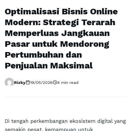
Optimalisasi Bisnis Online
Modern: Strategi Terarah
Memperluas Jangkauan
Pasar untuk Mendorong
Pertumbuhan dan
Penjualan Maksimal
calendar_today
schedule
Rizky
19/05/2026
4 min read
Di tengah perkembangan ekosistem digital yang
semakin pesat, kemampuan untuk