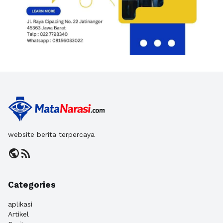
website berita terpercaya
public
rss_feed
Categories
aplikasi
Artikel