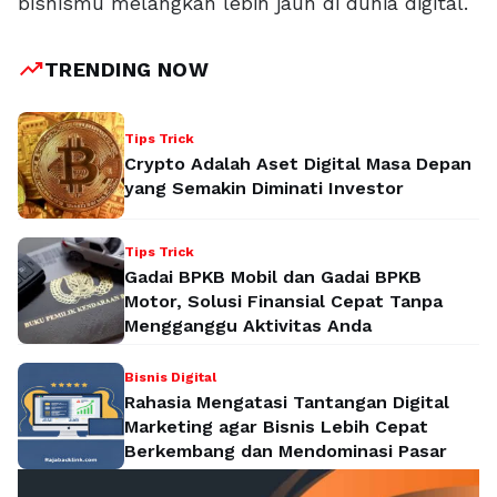
bisnismu melangkah lebih jauh di dunia digital.
trending_up
TRENDING NOW
Tips Trick
Crypto Adalah Aset Digital Masa Depan
yang Semakin Diminati Investor
Tips Trick
Gadai BPKB Mobil dan Gadai BPKB
Motor, Solusi Finansial Cepat Tanpa
Mengganggu Aktivitas Anda
Bisnis Digital
Rahasia Mengatasi Tantangan Digital
Marketing agar Bisnis Lebih Cepat
Berkembang dan Mendominasi Pasar