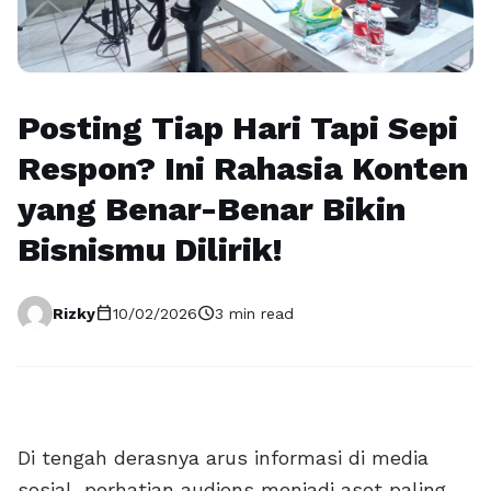
Posting Tiap Hari Tapi Sepi
Respon? Ini Rahasia Konten
yang Benar-Benar Bikin
Bisnismu Dilirik!
calendar_today
schedule
Rizky
10/02/2026
3 min read
Di tengah derasnya arus informasi di media
sosial, perhatian audiens menjadi aset paling