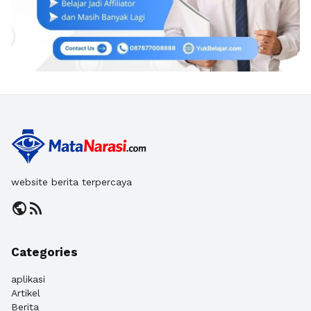
website berita terpercaya
public
rss_feed
Categories
aplikasi
Artikel
Berita