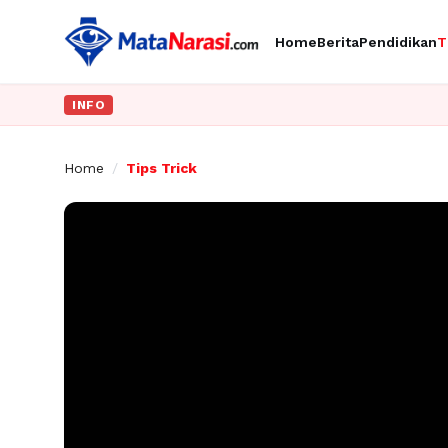
Home
Berita
Pendidikan
T
INFO
Home
/
Tips Trick