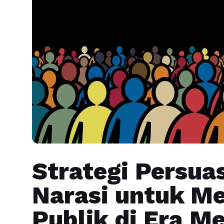
Strategi Persuas
Narasi untuk M
Publik di Era Me