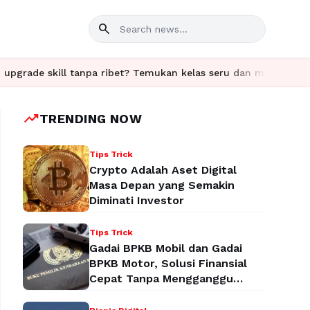
search
tanpa ribet? Temukan kelas seru dan materi lengkap hanya di Yuk
trending_up
TRENDING NOW
Tips Trick
Crypto Adalah Aset Digital
Masa Depan yang Semakin
Diminati Investor
Tips Trick
Gadai BPKB Mobil dan Gadai
BPKB Motor, Solusi Finansial
Cepat Tanpa Mengganggu
Aktivitas Anda