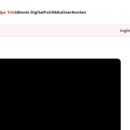
ips Trick
Bisnis Digital
Politik
Kuliner
Konten
Ingin upgrade skill 