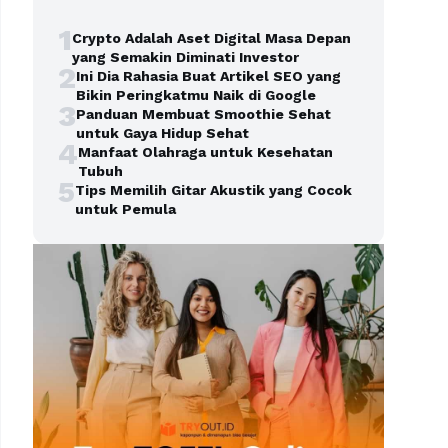
1
Crypto Adalah Aset Digital Masa Depan
yang Semakin Diminati Investor
2
Ini Dia Rahasia Buat Artikel SEO yang
Bikin Peringkatmu Naik di Google
3
Panduan Membuat Smoothie Sehat
untuk Gaya Hidup Sehat
4
Manfaat Olahraga untuk Kesehatan
Tubuh
5
Tips Memilih Gitar Akustik yang Cocok
untuk Pemula