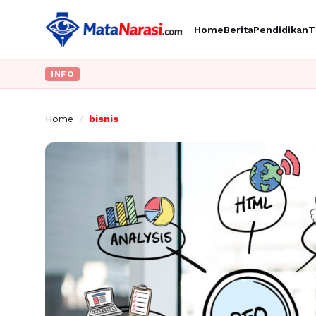
Home
Berita
Pendidikan
T
INFO
Home
/
bisnis