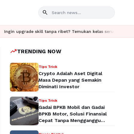
search
e skill tanpa ribet? Temukan kelas seru dan materi lengkap hany
trending_up
TRENDING NOW
Tips Trick
Crypto Adalah Aset Digital
Masa Depan yang Semakin
Diminati Investor
Tips Trick
Gadai BPKB Mobil dan Gadai
BPKB Motor, Solusi Finansial
Cepat Tanpa Mengganggu
Aktivitas Anda