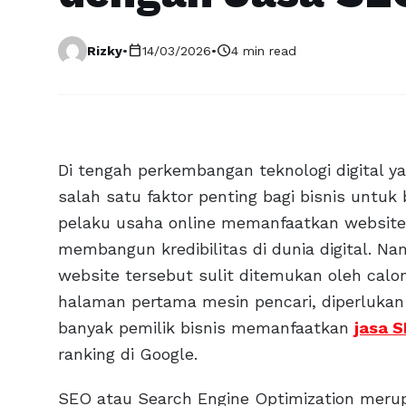
calendar_today
schedule
Rizky
•
14/03/2026
•
4 min read
Di tengah perkembangan teknologi digital 
salah satu faktor penting bagi bisnis unt
pelaku usaha online memanfaatkan website 
membangun kredibilitas di dunia digital. Na
website tersebut sulit ditemukan oleh calo
halaman pertama mesin pencari, diperlukan 
banyak pemilik bisnis memanfaatkan
jasa 
ranking di Google.
SEO atau Search Engine Optimization merup