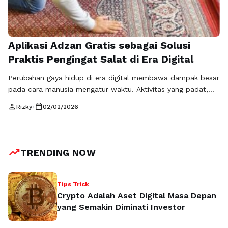
Aplikasi Adzan Gratis sebagai Solusi
Praktis Pengingat Salat di Era Digital
Perubahan gaya hidup di era digital membawa dampak besar
pada cara manusia mengatur waktu. Aktivitas yang padat,
mobilitas tinggi, serta ketergantungan pada perangkat
person
calendar_today
Rizky
•
02/02/2026
elektronik membuat banyak orang sulit memperhatikan
pergantian waktu, termasuk waktu salat. Dalam kondisi
seperti ini, kehadiran aplikasi adzan gratis menjadi solusi
modern yang membantu umat Muslim tetap disiplin
trending_up
TRENDING NOW
menjalankan kewajiban ibadah. Pada …
Baca Selengkapnya
Tips Trick
Crypto Adalah Aset Digital Masa Depan
yang Semakin Diminati Investor