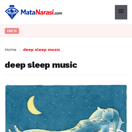
menu
INFO
Home
/
deep sleep music
deep sleep music