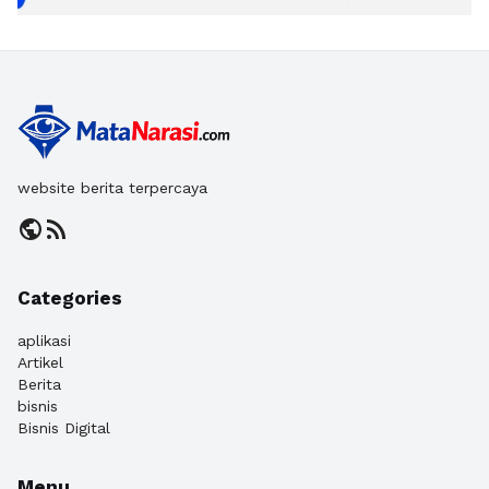
website berita terpercaya
public
rss_feed
Categories
aplikasi
Artikel
Berita
bisnis
Bisnis Digital
Menu