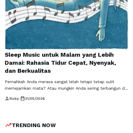
Sleep Music untuk Malam yang Lebih
Damai: Rahasia Tidur Cepat, Nyenyak,
dan Berkualitas
Pernahkah Anda merasa sangat lelah tetapi tetap sulit
memejamkan mata? Atau mungkin Anda sering terbangun di
tengah malam dan kesulitan untuk kembali tidur? Kondisi
person
calendar_today
Rizky
•
31/05/2026
seperti ini sering dialami banyak orang akibat stres,
kecemasan, tekanan pekerjaan, maupun aktivitas harian yang
padat. Jika dibiarkan terus-menerus, kualitas tidur yang
buruk dapat memengaruhi kesehatan fisik, mental, dan
trending_up
TRENDING NOW
produktivitas sehari-hari. …
Baca Selengkapnya