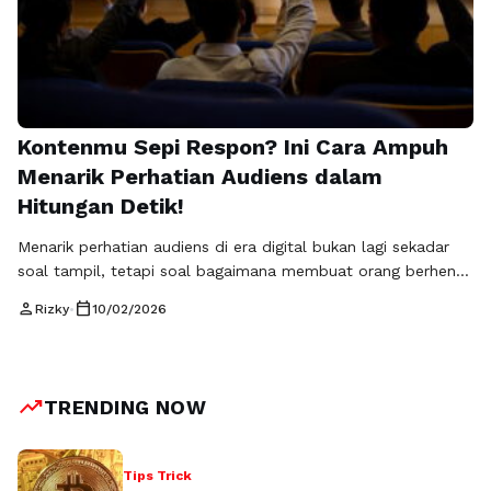
Kontenmu Sepi Respon? Ini Cara Ampuh
Menarik Perhatian Audiens dalam
Hitungan Detik!
Menarik perhatian audiens di era digital bukan lagi sekadar
soal tampil, tetapi soal bagaimana membuat orang berhenti
scroll dan benar-benar memperhatikan pesan yang
person
calendar_today
Rizky
•
10/02/2026
disampaikan. Banyak bisnis merasa sudah aktif memproduksi
konten, namun hasilnya belum maksimal karena pesan
mereka tenggelam di tengah lautan informasi.
Rajaframe.com menyoroti bahwa kunci utama keberhasilan
trending_up
TRENDING NOW
pemasaran modern adalah kemampuan menciptakan konten
…
Baca Selengkapnya
Tips Trick