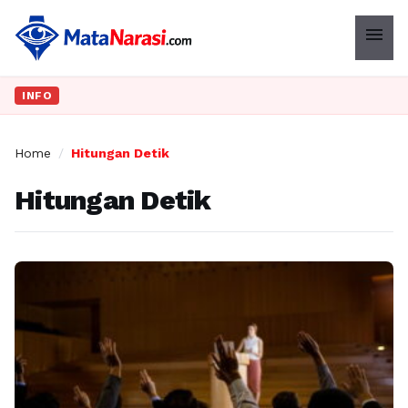
menu
INFO
Home
/
Hitungan Detik
Hitungan Detik