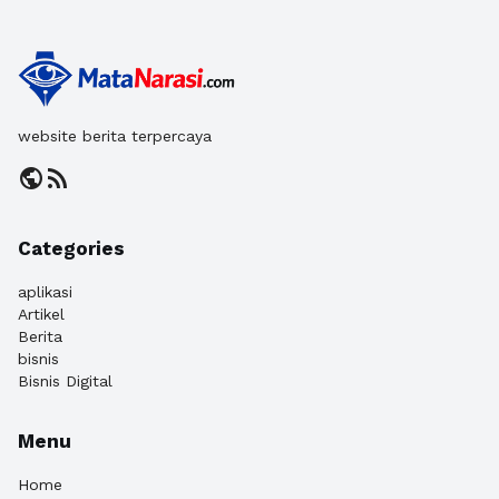
website berita terpercaya
public
rss_feed
Categories
aplikasi
Artikel
Berita
bisnis
Bisnis Digital
Menu
Home