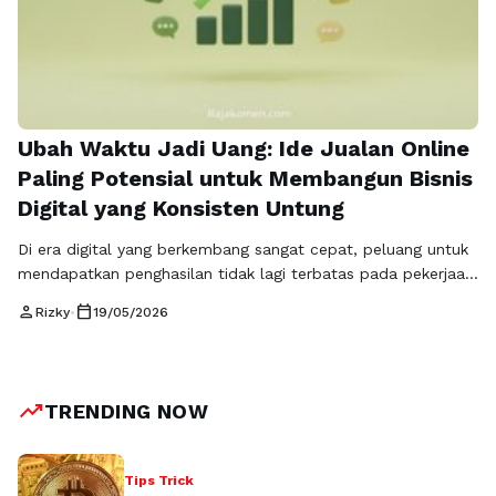
Ubah Waktu Jadi Uang: Ide Jualan Online
Paling Potensial untuk Membangun Bisnis
Digital yang Konsisten Untung
Di era digital yang berkembang sangat cepat, peluang untuk
mendapatkan penghasilan tidak lagi terbatas pada pekerjaan
konvensional. Internet telah berubah menjadi ekosistem
person
calendar_today
Rizky
•
19/05/2026
ekonomi besar yang memberikan kesempatan luas bagi siapa
saja untuk membangun usaha mandiri. Salah satu cara paling
efektif untuk memulai adalah dengan memilih Ide Jualan
Online yang tepat, relevan, dan sesuai dengan kebutuhan …
trending_up
TRENDING NOW
Baca Selengkapnya
Tips Trick