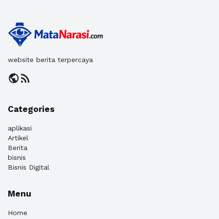
website berita terpercaya
public
rss_feed
Categories
aplikasi
Artikel
Berita
bisnis
Bisnis Digital
Menu
Home