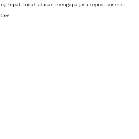
ang tepat. Inilah alasan mengapa jasa repost sosmed
egi paling efektif bagi kreator, influencer, dan pelaku
/2026
ngin meningkatkan jangkauan, interaksi, dan
akun secara signifikan. Dengan memanfaatkan jasa
ed, …
Baca Selengkapnya