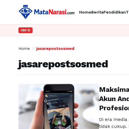
Home
Berita
Pendidikan
T
INFO
Home
/
jasarepostsosmed
jasarepostsosmed
Maksima
Akun An
Profesio
Di era media 
tidak cukup. 