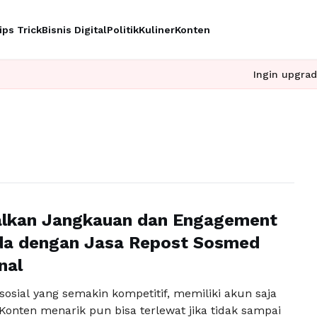
ips Trick
Bisnis Digital
Politik
Kuliner
Konten
Ingin upgrade skill
lkan Jangkauan dan Engagement
da dengan Jasa Repost Sosmed
nal
sosial yang semakin kompetitif, memiliki akun saja
Konten menarik pun bisa terlewat jika tidak sampai