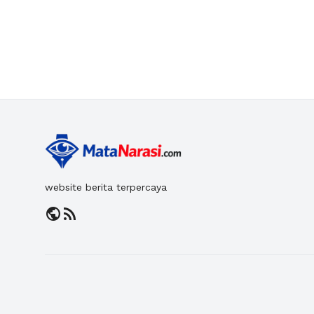
website berita terpercaya
public
rss_feed