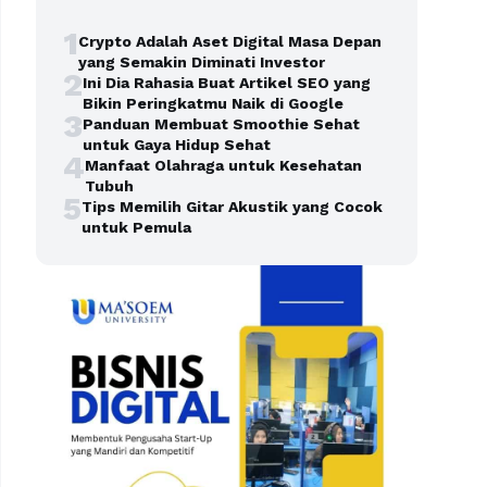
1
Crypto Adalah Aset Digital Masa Depan
yang Semakin Diminati Investor
2
Ini Dia Rahasia Buat Artikel SEO yang
Bikin Peringkatmu Naik di Google
3
Panduan Membuat Smoothie Sehat
untuk Gaya Hidup Sehat
4
Manfaat Olahraga untuk Kesehatan
Tubuh
5
Tips Memilih Gitar Akustik yang Cocok
untuk Pemula