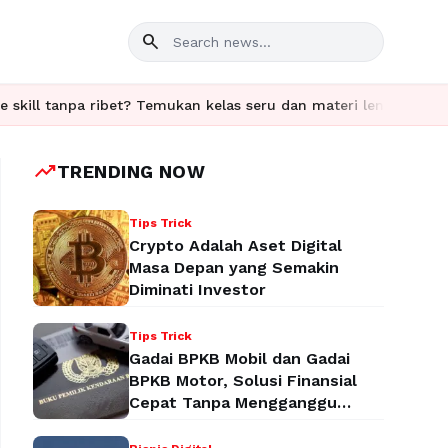
search
 tanpa ribet? Temukan kelas seru dan materi lengkap hanya di Yu
trending_up
TRENDING NOW
Tips Trick
Crypto Adalah Aset Digital
Masa Depan yang Semakin
Diminati Investor
Tips Trick
Gadai BPKB Mobil dan Gadai
BPKB Motor, Solusi Finansial
Cepat Tanpa Mengganggu
Aktivitas Anda