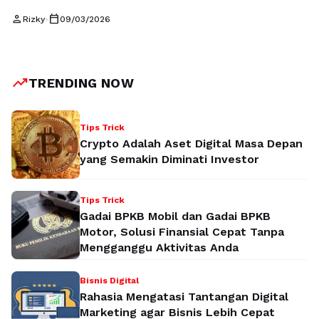
mahasiswa saat ini tidak hanya mencari program studi yang
person
calendar_today
Rizky
•
09/03/2026
memberikan gelar sarjana, tetapi juga jurusan yang mampu
membuka peluang karier dan bahkan membantu mereka
memulai usaha sendiri. Jika Anda memiliki minat di bidang
bisnis sekaligus ingin mempelajarinya berdasarkan nilai-nilai …
trending_up
TRENDING NOW
Baca Selengkapnya
Tips Trick
Crypto Adalah Aset Digital Masa Depan
yang Semakin Diminati Investor
Tips Trick
Gadai BPKB Mobil dan Gadai BPKB
Motor, Solusi Finansial Cepat Tanpa
Mengganggu Aktivitas Anda
Bisnis Digital
Rahasia Mengatasi Tantangan Digital
Marketing agar Bisnis Lebih Cepat