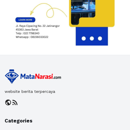
website berita terpercaya
public
rss_feed
Categories