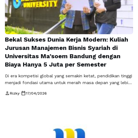
Bekal Sukses Dunia Kerja Modern: Kuliah
Jurusan Manajemen Bisnis Syariah di
Universitas Ma’soem Bandung dengan
Biaya Hanya 5 Juta per Semester
Di era kompetisi global yang semakin ketat, pendidikan tinggi
menjadi fondasi utama untuk meraih masa depan yang lebih
terarah dan stabil. Dunia kerja saat ini tidak hanya menuntut
person
calendar_today
Rizky
•
17/04/2026
kemampuan akademik, tetapi juga keterampilan bisnis,
kepemimpinan, serta integritas moral yang kuat. Karena itu,
memilih jurusan manajemen bisnis syariah adalah langkah
strategis bagi siapa pun yang ingin …
Baca Selengkapnya