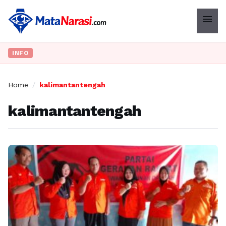
menu
INFO
Home
/
kalimantantengah
kalimantantengah