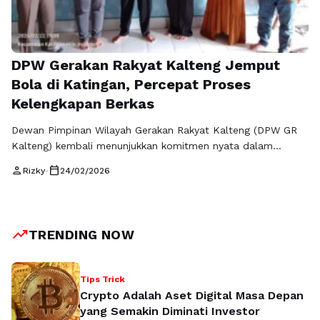
DPW Gerakan Rakyat Kalteng Jemput
Bola di Katingan, Percepat Proses
Kelengkapan Berkas
Dewan Pimpinan Wilayah Gerakan Rakyat Kalteng (DPW GR
Kalteng) kembali menunjukkan komitmen nyata dalam
memperkuat struktur partai dengan melakukan aksi jemput
person
calendar_today
Rizky
•
24/02/2026
bola ke Kabupaten Katingan, Minggu (22/02/2026). Kegiatan
ini dilakukan untuk mempercepat proses verifikasi berkas
kepengurusan di tingkat daerah sekaligus memastikan seluruh
dokumen administrasi lengkap dan siap diajukan ke
trending_up
TRENDING NOW
Kementerian Hukum dan HAM (Kemenkum). Langkah …
Baca
Selengkapnya
Tips Trick
Crypto Adalah Aset Digital Masa Depan
yang Semakin Diminati Investor