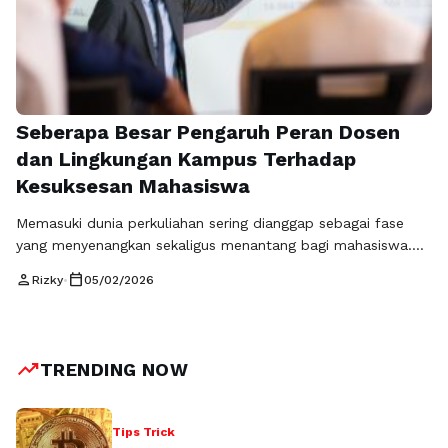
Seberapa Besar Pengaruh Peran Dosen
dan Lingkungan Kampus Terhadap
Kesuksesan Mahasiswa
Memasuki dunia perkuliahan sering dianggap sebagai fase
yang menyenangkan sekaligus menantang bagi mahasiswa.
Perubahan sistem belajar, tanggung jawab akademik yang
person
calendar_today
Rizky
•
05/02/2026
lebih tinggi, serta tuntutan untuk menjadi pribadi yang
mandiri membuat mahasiswa harus beradaptasi dengan
cepat. Dalam proses tersebut, peran dosen dan lingkungan
kampus menjadi dua faktor penting yang sangat
trending_up
TRENDING NOW
memengaruhi perjalanan mahasiswa selama menempuh
pendidikan …
Baca Selengkapnya
Tips Trick