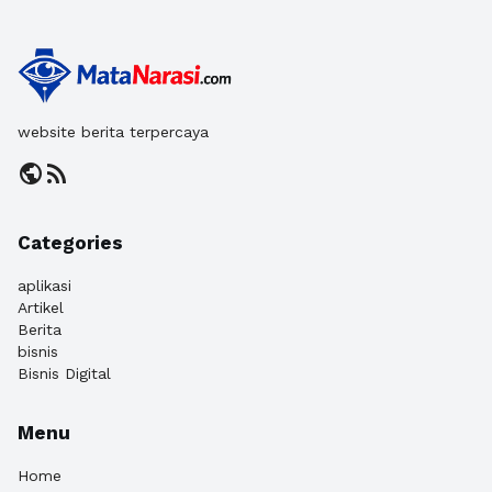
website berita terpercaya
public
rss_feed
Categories
aplikasi
Artikel
Berita
bisnis
Bisnis Digital
Menu
Home