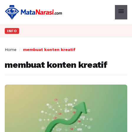
menu
INFO
Home
/
membuat konten kreatif
membuat konten kreatif