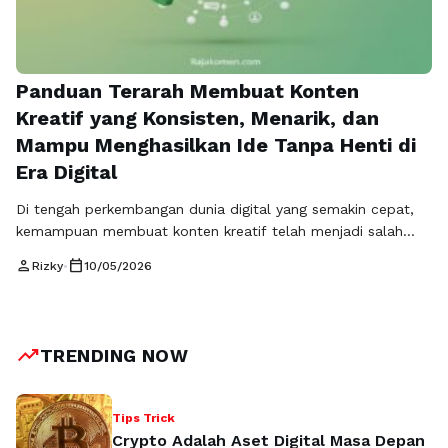
Panduan Terarah Membuat Konten
Kreatif yang Konsisten, Menarik, dan
Mampu Menghasilkan Ide Tanpa Henti di
Era Digital
Di tengah perkembangan dunia digital yang semakin cepat,
kemampuan membuat konten kreatif telah menjadi salah
satu keterampilan paling bernilai. Konten bukan lagi sekadar
person
calendar_today
Rizky
•
10/05/2026
aktivitas mengisi media sosial, tetapi sudah berubah menjadi
aset strategis yang menentukan seberapa besar pengaruh,
kepercayaan, dan peluang yang bisa kamu bangun secara
online. Namun, tantangan terbesar yang sering dialami
trending_up
TRENDING NOW
banyak orang …
Baca Selengkapnya
Tips Trick
Crypto Adalah Aset Digital Masa Depan