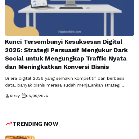
Kunci Tersembunyi Kesuksesan Digital
2026: Strategi Persuasif Mengukur Dark
Social untuk Mengungkap Traffic Nyata
dan Meningkatkan Konversi Bisnis
Di era digital 2026 yang semakin kompetitif dan berbasis
data, banyak bisnis merasa sudah menjalankan strategi
pemasaran dengan baik. SEO sudah dioptimalkan, iklan
person
calendar_today
Rizky
•
08/05/2026
berjalan, dan media sosial aktif dikelola. Namun ada satu
sumber traffic besar yang sering tidak terlihat dalam laporan
analytics, padahal memiliki pengaruh sangat besar terhadap
keputusan konsumen: dark social. Dark social adalah …
Baca
trending_up
TRENDING NOW
Selengkapnya