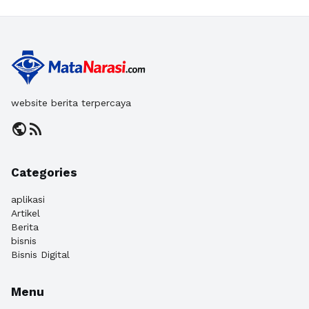
website berita terpercaya
public
rss_feed
Categories
aplikasi
Artikel
Berita
bisnis
Bisnis Digital
Menu