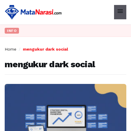
menu
INFO
Home
/
mengukur dark social
mengukur dark social