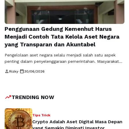
Penggunaan Gedung Kemenhut Harus
Menjadi Contoh Tata Kelola Aset Negara
yang Transparan dan Akuntabel
Pengelolaan aset negara selalu menjadi salah satu aspek
penting dalam penyelenggaraan pemerintahan. Masyarakat
kini tidak hanya menaruh perhatian pada kebijakan yang
person
calendar_today
Rizky
•
30/06/2026
dihasilkan oleh sebuah kementerian, tetapi juga terhadap
bagaimana fasilitas milik negara dimanfaatkan. Dalam
konteks tersebut, penggunaan gedung Kemenhut menjadi
contoh yang menunjukkan bahwa setiap aset pemerintah
trending_up
TRENDING NOW
harus dikelola secara profesional, transparan, dan sesuai
dengan …
Baca Selengkapnya
Tips Trick
Crypto Adalah Aset Digital Masa Depan
yang Semakin Diminati Investor