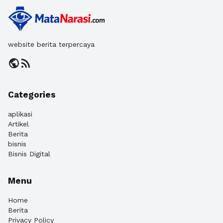
website berita terpercaya
public
rss_feed
Categories
aplikasi
Artikel
Berita
bisnis
Bisnis Digital
Menu
Home
Berita
Privacy Policy