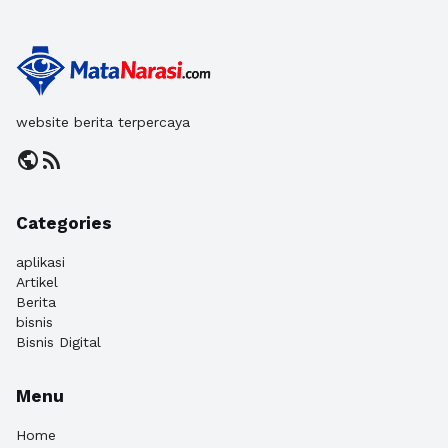
website berita terpercaya
public
rss_feed
Categories
aplikasi
Artikel
Berita
bisnis
Bisnis Digital
Menu
Home