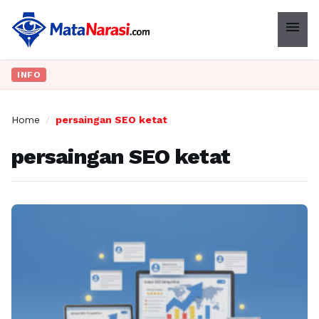
menu
INFO
Home
/
persaingan SEO ketat
persaingan SEO ketat