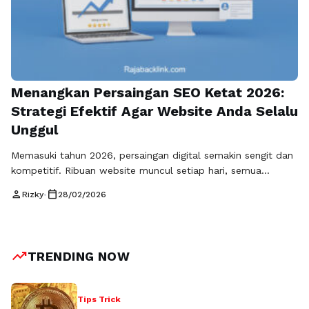
Menangkan Persaingan SEO Ketat 2026:
Strategi Efektif Agar Website Anda Selalu
Unggul
Memasuki tahun 2026, persaingan digital semakin sengit dan
kompetitif. Ribuan website muncul setiap hari, semua
berusaha menarik perhatian audiens dan menempati posisi
person
calendar_today
Rizky
•
28/02/2026
teratas di mesin pencari. Dalam kondisi seperti ini,
pertanyaan penting muncul: apakah website Anda siap
menghadapi persaingan SEO ketat yang semakin kompleks?
Jika tidak, peluang untuk dilihat calon pelanggan bisa hilang
trending_up
TRENDING NOW
begitu saja, …
Baca Selengkapnya
Tips Trick