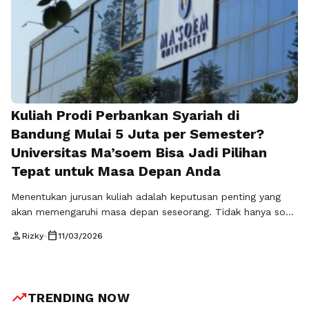
Kuliah Prodi Perbankan Syariah di
Bandung Mulai 5 Juta per Semester?
Universitas Ma’soem Bisa Jadi Pilihan
Tepat untuk Masa Depan Anda
Menentukan jurusan kuliah adalah keputusan penting yang
akan memengaruhi masa depan seseorang. Tidak hanya soal
minat, tetapi juga peluang karier setelah lulus. Karena itu,
person
calendar_today
Rizky
•
11/03/2026
banyak calon mahasiswa kini mulai mencari program studi
yang memiliki prospek kerja luas dan relevan dengan
perkembangan industri. Salah satu jurusan yang semakin
diminati adalah prodi perbankan syariah. Perkembangan
trending_up
TRENDING NOW
ekonomi syariah …
Baca Selengkapnya