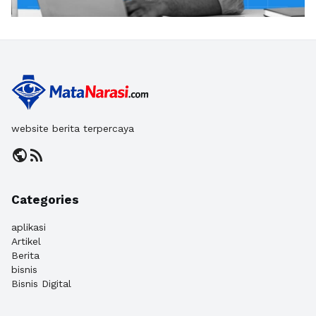
website berita terpercaya
public
rss_feed
Categories
aplikasi
Artikel
Berita
bisnis
Bisnis Digital