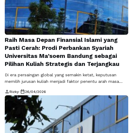
Raih Masa Depan Finansial Islami yang
Pasti Cerah: Prodi Perbankan Syariah
Universitas Ma’soem Bandung sebagai
Pilihan Kuliah Strategis dan Terjangkau
Di era persaingan global yang semakin ketat, keputusan
memilih jurusan kuliah menjadi faktor penentu arah masa
depan seseorang. Dunia kerja saat ini tidak hanya menuntut
person
calendar_today
Rizky
•
26/04/2026
gelar akademik, tetapi juga keterampilan yang relevan
dengan kebutuhan industri serta karakter yang kuat. Dalam
konteks ini, sektor keuangan syariah hadir sebagai salah satu
bidang yang paling cepat berkembang dan …
Baca
Selengkapnya