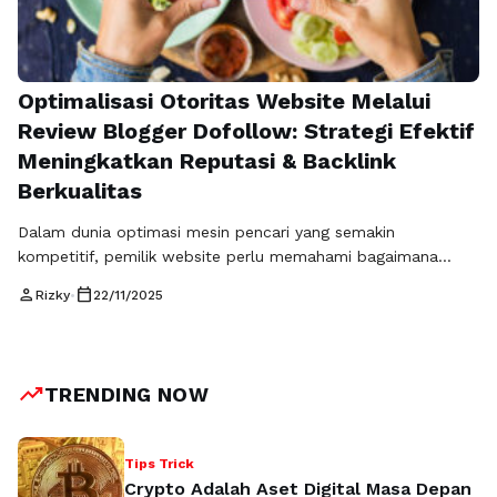
Optimalisasi Otoritas Website Melalui
Review Blogger Dofollow: Strategi Efektif
Meningkatkan Reputasi & Backlink
Berkualitas
Dalam dunia optimasi mesin pencari yang semakin
kompetitif, pemilik website perlu memahami bagaimana
membangun otoritas secara efektif. Salah satu cara yang
person
calendar_today
Rizky
•
22/11/2025
paling konsisten memberikan dampak positif adalah melalui
review blogger dofollow. Teknik ini tidak hanya memberikan
backlink berkualitas, tetapi juga meningkatkan kredibilitas
brand melalui ulasan yang dipublikasikan pada blog dengan
trending_up
TRENDING NOW
reputasi baik. Artikel ini akan …
Baca Selengkapnya
Tips Trick
Crypto Adalah Aset Digital Masa Depan