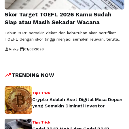
Skor Target TOEFL 2026 Kamu Sudah
Siap atau Masih Sekadar Wacana
Tahun 2026 semakin dekat dan kebutuhan akan sertifikat
TOEFL dengan skor tinggi menjadi semakin relevan, terutama
bagi mahasiswa dan pencari beasiswa yang ingin melanjutkan
person
calendar_today
Rizky
•
01/02/2026
studi atau berkarier di level internasional. Banyak orang
sudah memiliki impian besar, namun belum semua benar-
benar menyiapkan strategi yang matang untuk mencapai skor
target TOEFL 2026. Di sinilah perbedaan antara mereka yang
trending_up
TRENDING NOW
…
Baca Selengkapnya
Tips Trick
Crypto Adalah Aset Digital Masa Depan
yang Semakin Diminati Investor
Tips Trick
Gadai BPKB Mobil dan Gadai BPKB