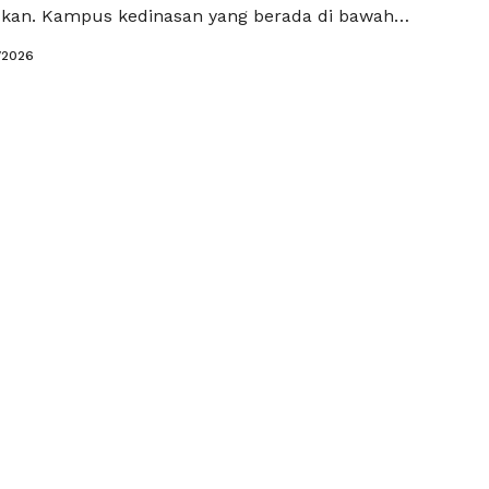
dkan. Kampus kedinasan yang berada di bawah
nterian Keuangan Republik Indonesia ini dikenal
/2026
utasi akademik yang kuat serta prospek karier yang
jikan di berbagai instansi pemerintah. Tidak heran
ahun ribuan pelajar dari seluruh …
Baca Selengkapnya