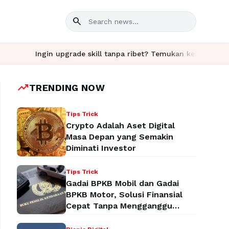
search
Ingin upgrade skill tanpa ribet? Temukan kelas seru dan mate
trending_up
TRENDING NOW
Tips Trick
Crypto Adalah Aset Digital
Masa Depan yang Semakin
Diminati Investor
Tips Trick
Gadai BPKB Mobil dan Gadai
BPKB Motor, Solusi Finansial
Cepat Tanpa Mengganggu
Aktivitas Anda