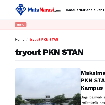
Home
Berita
Pendidikan
T
INFO
Home
/
tryout PKN STAN
tryout PKN STAN
Maksimal
PKN STAN
Kampus 
Bagi banyak s
Politeknik K