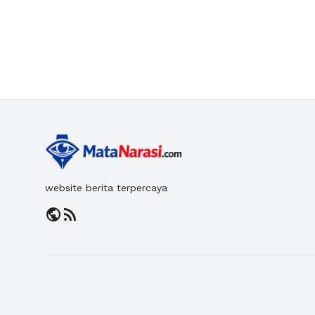
website berita terpercaya
public
rss_feed