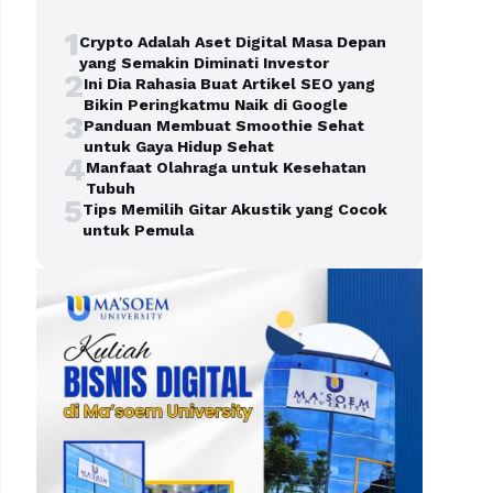
1
Crypto Adalah Aset Digital Masa Depan
yang Semakin Diminati Investor
2
Ini Dia Rahasia Buat Artikel SEO yang
Bikin Peringkatmu Naik di Google
3
Panduan Membuat Smoothie Sehat
untuk Gaya Hidup Sehat
4
Manfaat Olahraga untuk Kesehatan
Tubuh
5
Tips Memilih Gitar Akustik yang Cocok
untuk Pemula