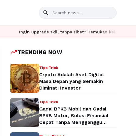
search
Ingin upgrade skill tanpa ribet? Temukan kelas seru dan mate
trending_up
TRENDING NOW
Tips Trick
Crypto Adalah Aset Digital
Masa Depan yang Semakin
Diminati Investor
Tips Trick
Gadai BPKB Mobil dan Gadai
BPKB Motor, Solusi Finansial
Cepat Tanpa Mengganggu
Aktivitas Anda