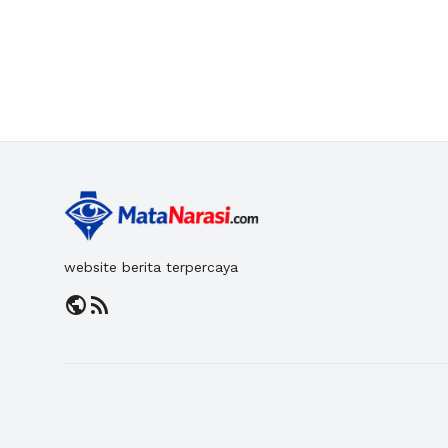
website berita terpercaya
public
rss_feed