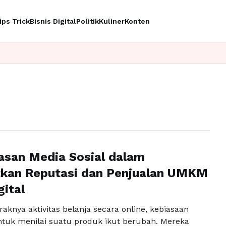
ips Trick
Bisnis Digital
Politik
Kuliner
Konten
asan Media Sosial dalam
kan Reputasi dan Penjualan UMKM
gital
aknya aktivitas belanja secara online, kebiasaan
uk menilai suatu produk ikut berubah. Mereka