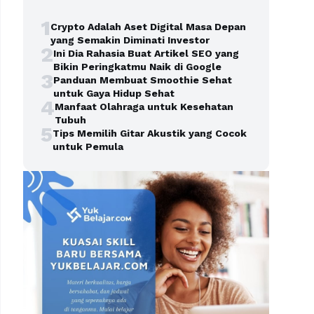
1
Crypto Adalah Aset Digital Masa Depan
yang Semakin Diminati Investor
2
Ini Dia Rahasia Buat Artikel SEO yang
Bikin Peringkatmu Naik di Google
3
Panduan Membuat Smoothie Sehat
untuk Gaya Hidup Sehat
4
Manfaat Olahraga untuk Kesehatan
Tubuh
5
Tips Memilih Gitar Akustik yang Cocok
untuk Pemula