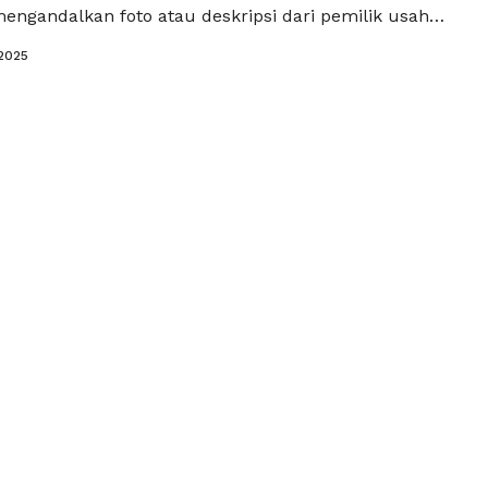
engandalkan foto atau deskripsi dari pemilik usaha.
paling diperhatikan adalah komentar dan pengalaman
/2025
nilah alasan mengapa ulasan di media sosial kini
en penting dalam keberhasilan UMKM. Ulasan
ntu Keyakinan Pembeli Ketika …
Baca Selengkapnya