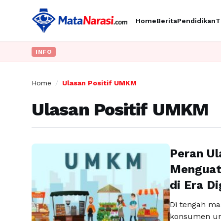
Home
Berita
Pendidikan
T
INFO
Home
/
Ulasan Positif UMKM
Ulasan Positif UMKM
Peran Ul
Menguat
di Era Di
Di tengah mar
konsumen unt