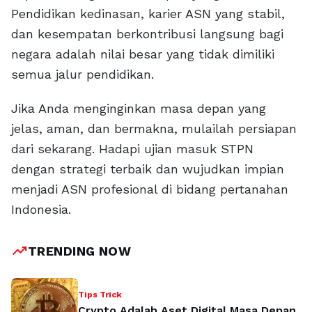
Pendidikan kedinasan, karier ASN yang stabil,
dan kesempatan berkontribusi langsung bagi
negara adalah nilai besar yang tidak dimiliki
semua jalur pendidikan.
Jika Anda menginginkan masa depan yang
jelas, aman, dan bermakna, mulailah persiapan
dari sekarang. Hadapi ujian masuk STPN
dengan strategi terbaik dan wujudkan impian
menjadi ASN profesional di bidang pertanahan
Indonesia.
trending_up
TRENDING NOW
Tips Trick
Crypto Adalah Aset Digital Masa Depan