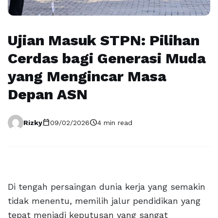
Ujian Masuk STPN: Pilihan
Cerdas bagi Generasi Muda
yang Mengincar Masa
Depan ASN
calendar_today
schedule
Rizky
09/02/2026
4 min read
Di tengah persaingan dunia kerja yang semakin
tidak menentu, memilih jalur pendidikan yang
tepat menjadi keputusan yang sangat