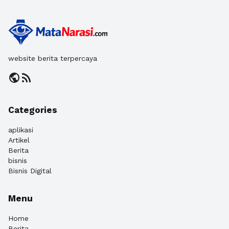
website berita terpercaya
public
rss_feed
Categories
aplikasi
Artikel
Berita
bisnis
Bisnis Digital
Menu
Home
Berita