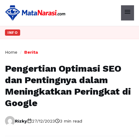
menu
INFO
Home
/
Berita
Pengertian Optimasi SEO
dan Pentingnya dalam
Meningkatkan Peringkat di
Google
calendar_today
schedule
Rizky
27/12/2023
3 min read