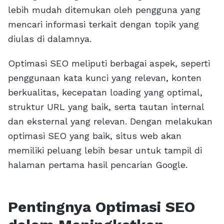
lebih mudah ditemukan oleh pengguna yang
mencari informasi terkait dengan topik yang
diulas di dalamnya.
Optimasi SEO meliputi berbagai aspek, seperti
penggunaan kata kunci yang relevan, konten
berkualitas, kecepatan loading yang optimal,
struktur URL yang baik, serta tautan internal
dan eksternal yang relevan. Dengan melakukan
optimasi SEO yang baik, situs web akan
memiliki peluang lebih besar untuk tampil di
halaman pertama hasil pencarian Google.
Pentingnya Optimasi SEO