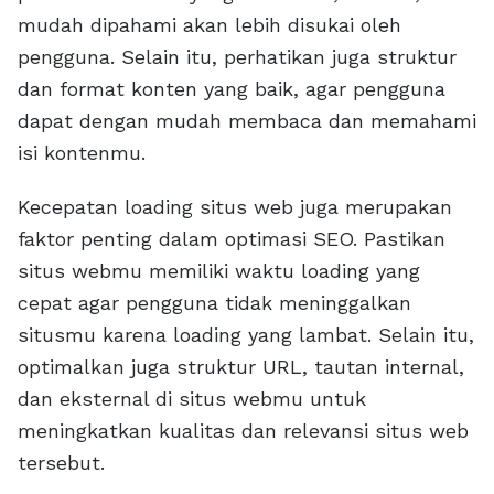
mudah dipahami akan lebih disukai oleh
pengguna. Selain itu, perhatikan juga struktur
dan format konten yang baik, agar pengguna
dapat dengan mudah membaca dan memahami
isi kontenmu.
Kecepatan loading situs web juga merupakan
faktor penting dalam optimasi SEO. Pastikan
situs webmu memiliki waktu loading yang
cepat agar pengguna tidak meninggalkan
situsmu karena loading yang lambat. Selain itu,
optimalkan juga struktur URL, tautan internal,
dan eksternal di situs webmu untuk
meningkatkan kualitas dan relevansi situs web
tersebut.