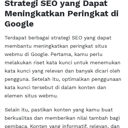
Strategi SEO yang Dapat
Meningkatkan Peringkat di
Google
Terdapat berbagai strategi SEO yang dapat
membantu meningkatkan peringkat situs
webmu di Google. Pertama, kamu perlu
melakukan riset kata kunci untuk menemukan
kata kunci yang relevan dan banyak dicari oleh
pengguna. Setelah itu, optimalkan penggunaan
kata kunci tersebut di dalam konten dan
elemen situs webmu.
Selain itu, pastikan konten yang kamu buat
berkualitas dan memberikan nilai tambah bagi
pembaca. Konten yang informatif, relevan, dan