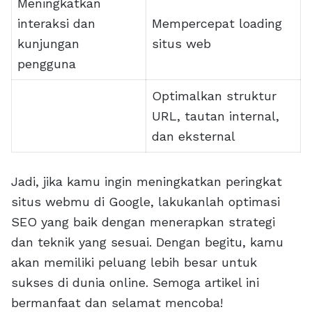
Meningkatkan
interaksi dan
Mempercepat loading
kunjungan
situs web
pengguna
Optimalkan struktur
URL, tautan internal,
dan eksternal
Jadi, jika kamu ingin meningkatkan peringkat
situs webmu di Google, lakukanlah optimasi
SEO yang baik dengan menerapkan strategi
dan teknik yang sesuai. Dengan begitu, kamu
akan memiliki peluang lebih besar untuk
sukses di dunia online. Semoga artikel ini
bermanfaat dan selamat mencoba!